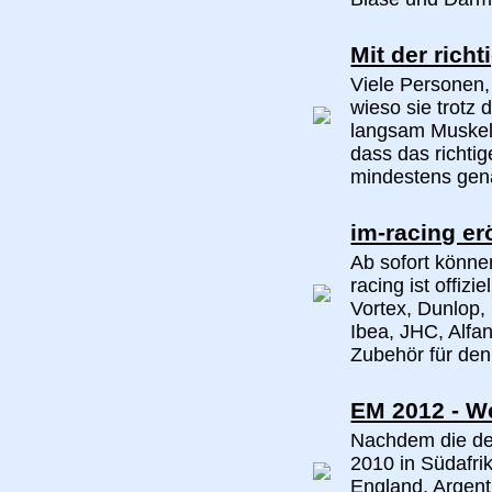
Mit der rich
Viele Personen, 
wieso sie trotz 
langsam Muskel
dass das richtig
mindestens gena
im-racing er
Ab sofort können
racing ist offiz
Vortex, Dunlop,
Ibea, JHC, Alfa
Zubehör für den 
EM 2012 - W
Nachdem die de
2010 in Südafr
England, Argent