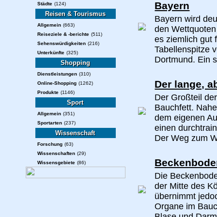
Bayern
Städte
(124)
Reisen & Tourismus
Bayern wird deu
Allgemein
(663)
den Wettquoten 
Reiseziele & -berichte
(511)
es ziemlich gut 
Sehenswürdigkeiten
(216)
Tabellenspitze 
Unterkünfte
(325)
Dortmund. Ein s
Shopping
Dienstleistungen
(310)
Der lange, a
Online-Shopping
(1262)
Produkte
(1146)
Der Großteil de
Sport
Bauchfett. Nahe
Allgemein
(351)
dem eigenen Au
Sportarten
(237)
einen durchtrain
Wissenschaft
Der Weg zum Wa
Forschung
(63)
Wissenschaften
(29)
Beckenbodent
Wissensgebiete
(86)
Die Beckenboden
der Mitte des K
übernimmt jedoch
Organe im Bauc
Blase und Darm 