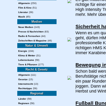
Allgemein
(250)
richtige für ein
Film & Kino
(51)
High Intensity T
Literatur
(39)
mehr. Mehr über
Musik
(85)
Medien
Sicherheit h
Neue Medien
(143)
Presse & Nachrichten
(63)
Wenn es um qual
Radio & Fernsehen
(44)
geht, dürfen HM
Zeitschriften & Magazine
(46)
professionelle K
Natur & Umwelt
richtigen HMS K
Energie
(194)
immer Karabiner
Klima & Wetter
(31)
Lebensräume
(58)
Bewegung in
Tiere & Pflanzen
(177)
Recht & Gesetz
Schon bald werd
Allgemein
(111)
Berufstätige nic
Gesetze
(15)
ein paar Runde
Internetrecht
(13)
joggen. Dann wi
Rechtstipps
(58)
Herbst und Wint
Regional
Länder
(58)
Fußball Bund
Regionen
(58)