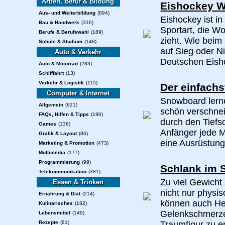
Arbeit, Beruf & Bildung
Eishockey W
Aus- und Weiterbildung
(894)
Eishockey ist i
Bau & Handwerk
(316)
Sportart, die W
Berufe & Berufswahl
(189)
zieht. Wie beim
Schule & Studium
(148)
auf Sieg oder N
Auto & Verkehr
Deutschen Eisho
Auto & Motorrad
(283)
Schifffahrt
(13)
Verkehr & Logistik
(115)
Der einfach
Computer & Internet
Snowboard lerne
Allgemein
(621)
schön verschne
FAQs, Hilfen & Tipps
(190)
durch den Tiefsc
Games
(136)
Anfänger jede M
Grafik & Layout
(86)
eine Ausrüstung
Marketing & Promotion
(473)
Multimedia
(177)
Programmierung
(99)
Schlank im 
Telekommunikation
(381)
Zu viel Gewicht
Essen & Trinken
nicht nur physi
Ernährung & Diät
(214)
können auch He
Kulinarisches
(182)
Gelenkschmerze
Lebensmittel
(149)
Rezepte
(81)
Traumfigur zu er