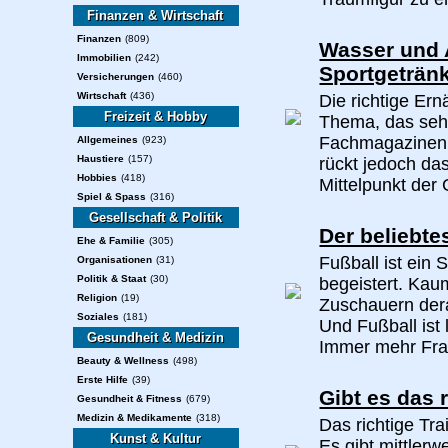
Finanzen & Wirtschaft
Finanzen
(809)
Wasser und A
Immobilien
(242)
Sportgeträn
Versicherungen
(460)
Wirtschaft
(436)
Die richtige Ern
Freizeit & Hobby
Thema, das sehr
Fachmagazinen o
Allgemeines
(923)
Haustiere
(157)
rückt jedoch da
Hobbies
(418)
Mittelpunkt der 
Spiel & Spass
(316)
Gesellschaft & Politik
Der beliebte
Ehe & Familie
(305)
Fußball ist ein
Organisationen
(31)
Politik & Staat
(30)
begeistert. Kau
Religion
(19)
Zuschauern dera
Soziales
(181)
Und Fußball ist
Gesundheit & Medizin
Immer mehr Frau
Beauty & Wellness
(498)
Erste Hilfe
(39)
Gibt es das 
Gesundheit & Fitness
(679)
Medizin & Medikamente
(318)
Das richtige Tra
Kunst & Kultur
Es gibt mittlerw