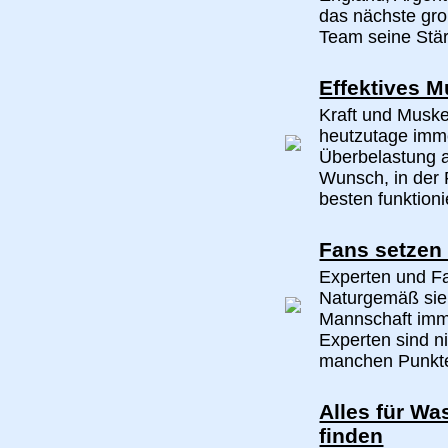
das nächste gro
Team seine Stär
Effektives M
Kraft und Muske
heutzutage imm
Überbelastung a
Wunsch, in der F
besten funktionie
Fans setzen 
Experten und Fa
Naturgemäß sieh
Mannschaft imm
Experten sind ni
manchen Punkten
Alles für Wa
finden