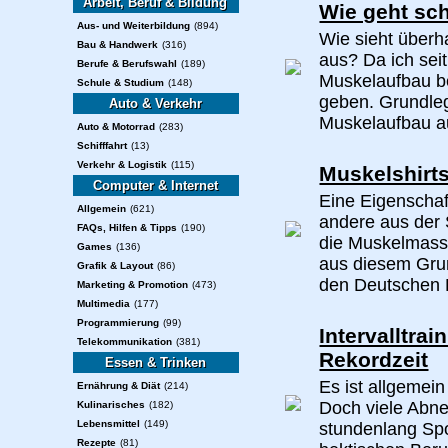
Arbeit, Beruf & Bildung
Wie geht sch
Aus- und Weiterbildung
(894)
Wie sieht überh
Bau & Handwerk
(316)
aus? Da ich seit
Berufe & Berufswahl
(189)
Muskelaufbau be
Schule & Studium
(148)
geben. Grundleg
Auto & Verkehr
Muskelaufbau au
Auto & Motorrad
(283)
Schifffahrt
(13)
Verkehr & Logistik
(115)
Muskelshirts
Computer & Internet
Eine Eigenschaf
Allgemein
(621)
andere aus der S
FAQs, Hilfen & Tipps
(190)
die Muskelmasse
Games
(136)
aus diesem Grun
Grafik & Layout
(86)
den Deutschen F
Marketing & Promotion
(473)
Multimedia
(177)
Programmierung
(99)
Intervalltra
Telekommunikation
(381)
Rekordzeit
Essen & Trinken
Es ist allgemei
Ernährung & Diät
(214)
Doch viele Abne
Kulinarisches
(182)
Lebensmittel
(149)
stundenlang Spor
Rezepte
(81)