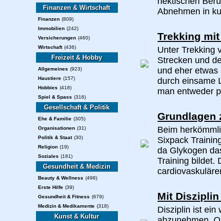
hektischen Beru
Finanzen & Wirtschaft
Abnehmen in kurz
Finanzen
(809)
Immobilien
(242)
Trekking mi
Versicherungen
(460)
Wirtschaft
(436)
Unter Trekking 
Freizeit & Hobby
Strecken und de
und eher etwas
Allgemeines
(923)
Haustiere
(157)
durch einsame L
Hobbies
(418)
man entweder p
Spiel & Spass
(316)
Gesellschaft & Politik
Grundlagen 
Ehe & Familie
(305)
Beim herkömmlic
Organisationen
(31)
Politik & Staat
(30)
Sixpack Training
Religion
(19)
da Glykogen das
Soziales
(181)
Training bildet.
Gesundheit & Medizin
cardiovaskulärer
Beauty & Wellness
(498)
Erste Hilfe
(39)
Mit Diszipli
Gesundheit & Fitness
(679)
Medizin & Medikamente
(318)
Disziplin ist ei
Kunst & Kultur
abzunehmen. Ohn