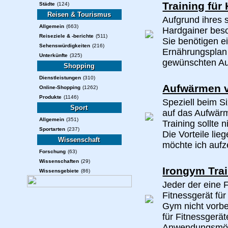
Training für
Städte
(124)
Reisen & Tourismus
Aufgrund ihres s
Allgemein
(663)
Hardgainer bes
Reiseziele & -berichte
(511)
Sie benötigen e
Sehenswürdigkeiten
(216)
Ernährungsplan 
Unterkünfte
(325)
gewünschten Auf
Shopping
Dienstleistungen
(310)
Aufwärmen v
Online-Shopping
(1262)
Produkte
(1146)
Speziell beim S
Sport
auf das Aufwärm
Allgemein
(351)
Training sollte
Sportarten
(237)
Die Vorteile lie
Wissenschaft
möchte ich aufze
Forschung
(63)
Wissenschaften
(29)
Irongym Tra
Wissensgebiete
(86)
Jeder der eine 
Fitnessgerät fü
Gym nicht vorbe
für Fitnessgerät
Anwendungsmögli