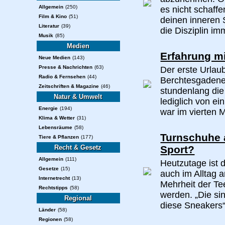
Allgemein
(250)
es nicht schaffe
Film & Kino
(51)
deinen inneren
Literatur
(39)
die Disziplin im
Musik
(85)
Medien
Erfahrung m
Neue Medien
(143)
Presse & Nachrichten
(63)
Der erste Urlau
Radio & Fernsehen
(44)
Berchtesgadener
Zeitschriften & Magazine
(46)
stundenlang die
Natur & Umwelt
lediglich von e
Energie
(194)
war im vierten 
Klima & Wetter
(31)
Lebensräume
(58)
Turnschuhe 
Tiere & Pflanzen
(177)
Recht & Gesetz
Sport?
Allgemein
(111)
Heutzutage ist 
Gesetze
(15)
auch im Alltag 
Internetrecht
(13)
Mehrheit der Te
Rechtstipps
(58)
werden. „Die si
Regional
diese Sneakers“
Länder
(58)
Regionen
(58)