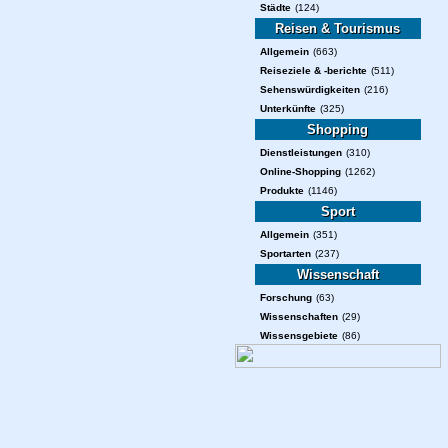
Städte
(124)
Reisen & Tourismus
Allgemein
(663)
Reiseziele & -berichte
(511)
Sehenswürdigkeiten
(216)
Unterkünfte
(325)
Shopping
Dienstleistungen
(310)
Online-Shopping
(1262)
Produkte
(1146)
Sport
Allgemein
(351)
Sportarten
(237)
Wissenschaft
Forschung
(63)
Wissenschaften
(29)
Wissensgebiete
(86)