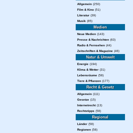
Allgemein
(250)
Film & Kino
(51)
Literatur
(39)
Musik
(85)
Medien
Neue Medien
(143)
Presse & Nachrichten
(63)
Radio & Fernsehen
(44)
Zeitschriften & Magazine
(46)
Natur & Umwelt
Energie
(194)
Klima & Wetter
(31)
Lebensräume
(58)
Tiere & Pflanzen
(177)
Recht & Gesetz
Allgemein
(111)
Gesetze
(15)
Internetrecht
(13)
Rechtstipps
(58)
Regional
Länder
(58)
Regionen
(58)