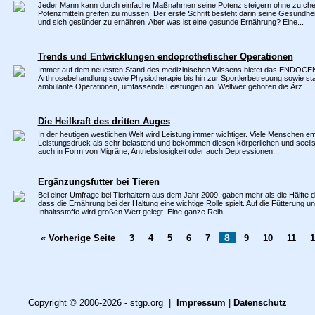
Jeder Mann kann durch einfache Maßnahmen seine Potenz steigern ohne zu ch
Potenzmitteln greifen zu müssen. Der erste Schritt besteht darin seine Gesundhe
und sich gesünder zu ernähren. Aber was ist eine gesunde Ernährung? Eine...
Trends und Entwicklungen endoprothetischer Operationen
Immer auf dem neuesten Stand des medizinischen Wissens bietet das ENDOCE
Arthrosebehandlung sowie Physiotherapie bis hin zur Sportlerbetreuung sowie st
ambulante Operationen, umfassende Leistungen an. Weltweit gehören die Ärz...
Die Heilkraft des dritten Auges
In der heutigen westlichen Welt wird Leistung immer wichtiger. Viele Menschen e
Leistungsdruck als sehr belastend und bekommen diesen körperlichen und seeli
auch in Form von Migräne, Antriebslosigkeit oder auch Depressionen...
Ergänzungsfutter bei Tieren
Bei einer Umfrage bei Tierhaltern aus dem Jahr 2009, gaben mehr als die Hälfte d
dass die Ernährung bei der Haltung eine wichtige Rolle spielt. Auf die Fütterung un
Inhaltsstoffe wird großen Wert gelegt. Eine ganze Reih...
8
« Vorherige Seite
3
4
5
6
7
9
10
11
1
Copyright © 2006-2026 - stgp.org |
Impressum
|
Datenschutz