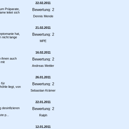
22.02.2011
 um Präparate,
me leitet sich
Dennis Mende
21.02.2011
eptomanie hat,
 nicht lange
MPE
16.02.2011
b ihnen auch
 mit
.
Andreas Mettler
26.01.2011
 für
öhle liegt, von
Sebastian Krämer
22.01.2011
desinfizieren
te p...
Ralph
12.01.2011