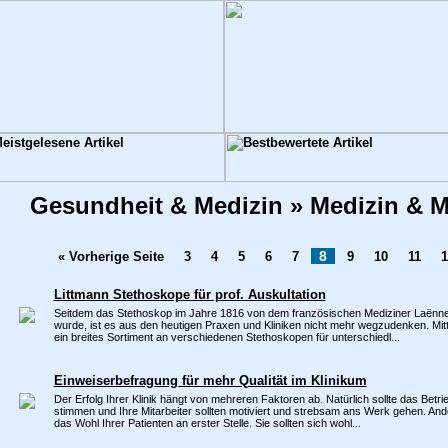
Gesundheit & Medizin » Medizin & 
8
« Vorherige Seite
3
4
5
6
7
9
10
11
1
Littmann Stethoskope für prof. Auskultation
Seitdem das Stethoskop im Jahre 1816 von dem französischen Mediziner Laënn
wurde, ist es aus den heutigen Praxen und Kliniken nicht mehr wegzudenken. Mittl
ein breites Sortiment an verschiedenen Stethoskopen für unterschiedl...
Einweiserbefragung für mehr Qualität im Klinikum
Der Erfolg Ihrer Klinik hängt von mehreren Faktoren ab. Natürlich sollte das Betri
stimmen und Ihre Mitarbeiter sollten motiviert und strebsam ans Werk gehen. Ande
das Wohl Ihrer Patienten an erster Stelle. Sie sollten sich wohl...