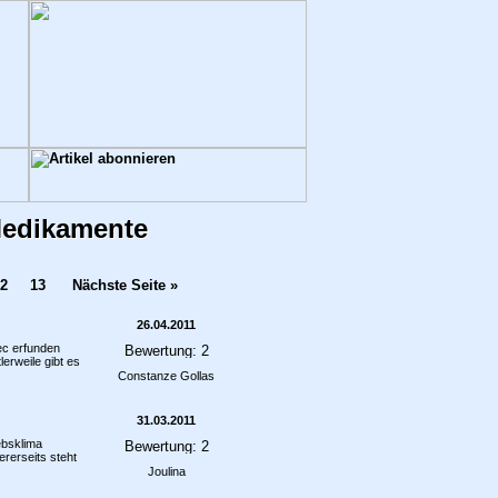
Medikamente
2
13
Nächste Seite »
26.04.2011
ec erfunden
erweile gibt es
Constanze Gollas
31.03.2011
ebsklima
rerseits steht
Joulina