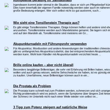
Kompetente Beratung im Sanitätshaus
Irgendwann kommt jeder einmal in die Situation, dass er sich um Pflegebedarf 
Dies kann innerhalb der eigenen Familie notwendig werden oder auch im näheren
große Bedeutung erlangen. Wer sich selbst nicht so gut auskennt, such...
Wie sieht eine Tonsillenstein Therapie aus?
Es gibt einige Tonsillensteine Therapien. Einige können helfen und andere sind ehe
anzusehen. Tonsillensteine werden auch Mandelsteine genannt. Sie lagern sich
und auf den Mandeln ab. Tonsillensteine sind meistens ein Gr...
Akupunkturnadeln mit Führungsrohr verwenden
Für Akupunktur, Moxibustion und andere Anwendungen der traditionellen chinesi
gibt es umfangreiches Akupunkturzubehör, das bei entsprechendem Akupunkturb
werden kann. Wohl kein Händler mit Akupunkturnadeln verzichtet heute ...
Brille online kaufen – aber nicht überall
Besonders langjährige Brillenträger, die sehr viel Erfahrung mit Brillen haben, wis
wollen und auch genau wissen, welche Sehschwäche sie haben, ist es günstig eine
zu kaufen. Unerfahrene, neue Brillenträger können auch in ein...
Die Prostata als Problem
Die Prostata kann schnell mal zum Problem werden, schmerzen und sich unange
Richtig problematisch wird es jedoch, wenn die Symptome über längere Zeit hinw
der Schmerz im Unterleib nicht nach einer Weile wieder von selbst ve...
3 Tipp zum Potenz steigern auf natürliche Weise