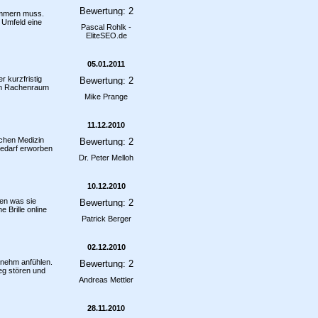
kümmern muss.
 Umfeld eine
Pascal Rohlk -
EliteSEO.de
05.01.2011
r kurzfristig
 im Rachenraum
Mike Prange
11.12.2010
schen Medizin
edarf erworben
Dr. Peter Melloh
10.12.2010
sen was sie
 Brille online
Patrick Berger
02.12.2010
nehm anfühlen.
eg stören und
Andreas Mettler
28.11.2010