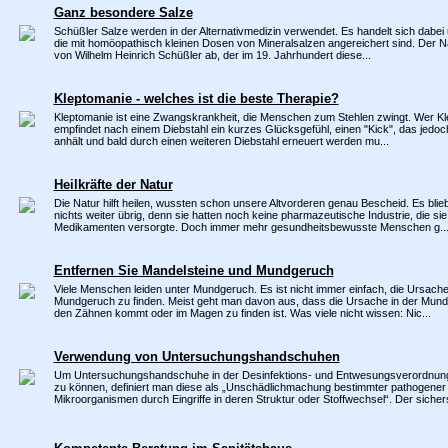
Ganz besondere Salze
Schüßler Salze werden in der Alternativmedizin verwendet. Es handelt sich dabei
die mit homöopathisch kleinen Dosen von Mineralsalzen angereichert sind. Der Na
von Wilhelm Heinrich Schüßler ab, der im 19. Jahrhundert diese...
Kleptomanie - welches ist die beste Therapie?
Kleptomanie ist eine Zwangskrankheit, die Menschen zum Stehlen zwingt. Wer Kl
empfindet nach einem Diebstahl ein kurzes Glücksgefühl, einen "Kick", das jedoch
anhält und bald durch einen weiteren Diebstahl erneuert werden mu...
Heilkräfte der Natur
Die Natur hilft heilen, wussten schon unsere Altvorderen genau Bescheid. Es blie
nichts weiter übrig, denn sie hatten noch keine pharmazeutische Industrie, die sie
Medikamenten versorgte. Doch immer mehr gesundheitsbewusste Menschen g..
Entfernen Sie Mandelsteine und Mundgeruch
Viele Menschen leiden unter Mundgeruch. Es ist nicht immer einfach, die Ursache
Mundgeruch zu finden. Meist geht man davon aus, dass die Ursache in der Mundh
den Zähnen kommt oder im Magen zu finden ist. Was viele nicht wissen: Nic...
Verwendung von Untersuchungshandschuhen
Um Untersuchungshandschuhe in der Desinfektions- und Entwesungsverordnung 
zu können, definiert man diese als „Unschädlichmachung bestimmter pathogener
Mikroorganismen durch Eingriffe in deren Struktur oder Stoffwechsel“. Der sichers