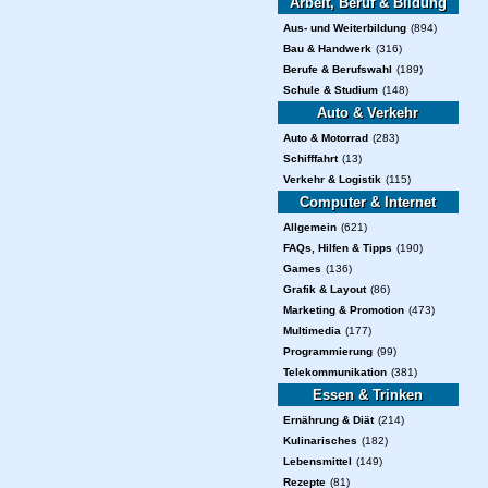
Arbeit, Beruf & Bildung
Aus- und Weiterbildung
(894)
Bau & Handwerk
(316)
Berufe & Berufswahl
(189)
Schule & Studium
(148)
Auto & Verkehr
Auto & Motorrad
(283)
Schifffahrt
(13)
Verkehr & Logistik
(115)
Computer & Internet
Allgemein
(621)
FAQs, Hilfen & Tipps
(190)
Games
(136)
Grafik & Layout
(86)
Marketing & Promotion
(473)
Multimedia
(177)
Programmierung
(99)
Telekommunikation
(381)
Essen & Trinken
Ernährung & Diät
(214)
Kulinarisches
(182)
Lebensmittel
(149)
Rezepte
(81)