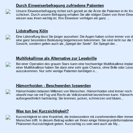
Durch Einweiserbefragung zufriedene Patienten
Unsere Einweiserbefragung richtet sich gezielt an die Ärzte die Patienten in ihr 
schicken. Durch unsere Befragung erhalten Sie alle nötigen Daten von Ihren Ein
wissen was ihnen wichtig ist. Ihre Einweiser verfolgen ein ganz ...
Lidstraffung Köln
Eine Lidstraffung lässt Sie jünger aussehen: Die Augen haben schon immer von
eine ganz besondere Bedeutung beigemessen bekommen. Sie sind nicht nur die S
Gesicht, sondern gelten auch als „Spiegel der Seele“. Ein Spiegel der...
Multifokallinse als Alternative zur Lesebrille
Bei einer Operation des grauen Stars kann eine hochwertige Multifokallinse implan
einer Multifokallinse haben Sie dann eine sehr gute Chance, ohne Brille oder Lesebr
auszukommen. Nur sehr wenige Patienten benötigen n...
Hämorrhoiden - Beschwerden loswerden
Hämorrhoiden belasten Millionen von Menschen. Hämorrhoiden sind immer noch 
obwohl man sie mit Fug und Recht als Volkskrankheit bezeichnen kann. Hämorrho
außergewöhnlich hartnäckig: Sie brennen, jucken, schmerzen und bluten...
Was tun bei Kurzsichtigkeit?
Kurzsichtigkeit ist eine Krankheit, die insbesondere mit zunehmendem Alter imme
Menschen trifft. In diesem Beitrag wollen wir Ihnen einige Hintergrundinformation
Phänomen Kurzsichtigkeit geben. Kurzsichtig zu sein wird auch als My...