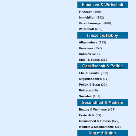
Finanzen & Wirtschaft
Finanzen
(809)
Immobilien
(242)
Versicherungen
(460)
Wirtschaft
(436)
Freizeit & Hobby
Allgemeines
(923)
Haustiere
(157)
Hobbies
(418)
Spiel & Spass
(316)
Gesellschaft & Politik
Ehe & Familie
(305)
Organisationen
(31)
Politik & Staat
(30)
Religion
(19)
Soziales
(181)
Gesundheit & Medizin
Beauty & Wellness
(498)
Erste Hilfe
(39)
Gesundheit & Fitness
(679)
Medizin & Medikamente
(318)
Kunst & Kultur