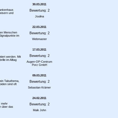
30.03.2011
Krankenhaus
weisern und
Joulina
22.03.2011
 den Menschen
ignalpunkte im
Webmaster
17.03.2011
tiert werden. Mit
ille im Alltag
Augen-OP-Centrum
Porz GmbH
09.03.2011
ein Tabuthema,
iden sind oft
Sebastian Krämer
24.02.2011
r mehr
en über das
Maik John