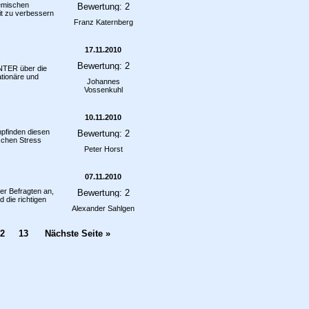
emischen
it zu verbessern
Franz Katernberg
17.11.2010
NTER über die
ationäre und
Johannes
Vossenkuhl
10.11.2010
mpfinden diesen
schen Stress
Peter Horst
07.11.2010
er Befragten an,
d die richtigen
Alexander Sahlgen
2
13
Nächste Seite »