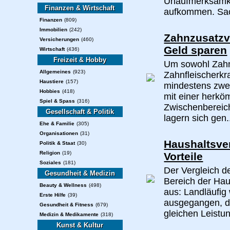
Unaufmerksamke
Finanzen & Wirtschaft
aufkommen. Sach
Finanzen
(809)
Immobilien
(242)
Zahnzusatzv
Versicherungen
(460)
Geld sparen
Wirtschaft
(436)
Freizeit & Hobby
Um sowohl Zahn
Allgemeines
(923)
Zahnfleischerk
Haustiere
(157)
mindestens zwe
Hobbies
(418)
mit einer herkö
Spiel & Spass
(316)
Zwischenbereic
Gesellschaft & Politik
lagern sich gen.
Ehe & Familie
(305)
Organisationen
(31)
Haushaltsver
Politik & Staat
(30)
Religion
(19)
Vorteile
Soziales
(181)
Der Vergleich 
Gesundheit & Medizin
Bereich der Haus
Beauty & Wellness
(498)
aus: Landläufig
Erste Hilfe
(39)
ausgegangen, da
Gesundheit & Fitness
(679)
gleichen Leistun
Medizin & Medikamente
(318)
Kunst & Kultur