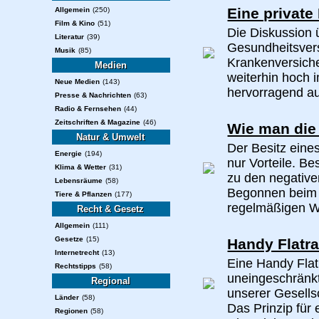
Eine privat
Allgemein
(250)
Film & Kino
(51)
Die Diskussion 
Literatur
(39)
Gesundheitsvers
Musik
(85)
Krankenversiche
Medien
weiterhin hoch 
Neue Medien
(143)
hervorragend aus
Presse & Nachrichten
(63)
Radio & Fernsehen
(44)
Zeitschriften & Magazine
(46)
Wie man die 
Natur & Umwelt
Der Besitz eine
Energie
(194)
nur Vorteile. Be
Klima & Wetter
(31)
zu den negative
Lebensräume
(58)
Begonnen beim B
Tiere & Pflanzen
(177)
regelmäßigen We
Recht & Gesetz
Allgemein
(111)
Gesetze
(15)
Handy Flatra
Internetrecht
(13)
Eine Handy Flat 
Rechtstipps
(58)
uneingeschränkt
Regional
unserer Gesellsc
Länder
(58)
Das Prinzip für
Regionen
(58)