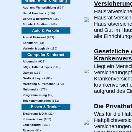
Arbeit, Beruf & Bildung
Versicherung
Aus- und Weiterbildung
(894)
Hausratversich
Bau & Handwerk
(316)
Hausrat Versic
Berufe & Berufswahl
(189)
Hausratversich
Schule & Studium
(148)
und Gut im Haus
Auto & Verkehr
alle Einrichtung
Auto & Motorrad
(283)
Schifffahrt
(13)
Verkehr & Logistik
(115)
Gesetzliche 
Computer & Internet
Krankenvers
Allgemein
(621)
Liegt ein Mens
FAQs, Hilfen & Tipps
(190)
Versicherungspfl
Games
(136)
Krankenversiche
Grafik & Layout
(86)
krankenversiche
Marketing & Promotion
(473)
Multimedia
(177)
aufgrund des Ei
Programmierung
(99)
Telekommunikation
(381)
Die Privatha
Essen & Trinken
Was für die Haft
Ernährung & Diät
(214)
Haftpflichtversi
Kulinarisches
(182)
Lebensmittel
(149)
Versicherungen.
Rezepte
(81)