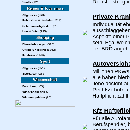
Dienstleistung i
Städte
(124)
Reisen & Tourismus
Private Kra
Allgemein
(663)
Reiseziele & -berichte
(511)
Individualität e
Sehenswürdigkeiten
(216)
ausschlaggebende
Unterkünfte
(325)
Aspekte einer P
Shopping
sein. Egal welc
Dienstleistungen
(310)
der BRD angehört
Online-Shopping
(1262)
Produkte
(1146)
Sport
Autoversich
Allgemein
(351)
Millionen PKWs 
Sportarten
(237)
alle haben hier
Wissenschaft
Jene besteht aus
Forschung
(63)
Rechtsschutz un
Wissenschaften
(29)
Haftpflicht zählt,
Wissensgebiete
(86)
Kfz-Haftpfli
Für alle Autofah
Berufspendler, 