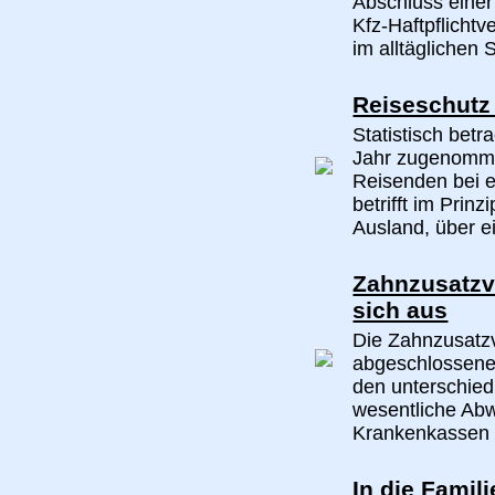
Abschluss einer
Kfz-Haftpflicht
im alltäglichen 
Reiseschutz
Statistisch betr
Jahr zugenomme
Reisenden bei e
betrifft im Prin
Ausland, über ei
Zahnzusatzv
sich aus
Die Zahnzusatzv
abgeschlossene,
den unterschied
wesentliche Abw
Krankenkassen e
In die Famili