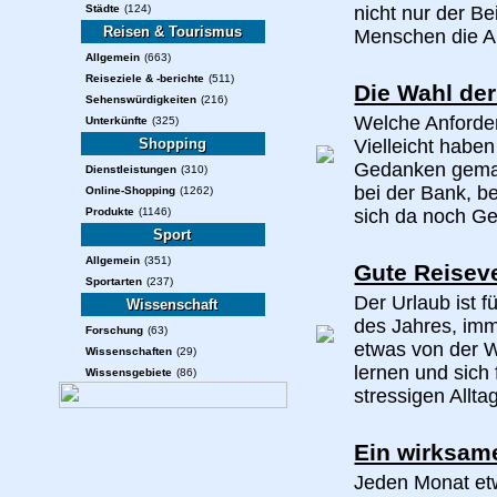
Städte
(124)
nicht nur der Be
Reisen & Tourismus
Menschen die Au
Allgemein
(663)
Reiseziele & -berichte
(511)
Die Wahl der
Sehenswürdigkeiten
(216)
Welche Anforder
Unterkünfte
(325)
Shopping
Vielleicht haben
Gedanken gemach
Dienstleistungen
(310)
bei der Bank, b
Online-Shopping
(1262)
Produkte
(1146)
sich da noch Ge
Sport
Allgemein
(351)
Gute Reiseve
Sportarten
(237)
Der Urlaub ist 
Wissenschaft
des Jahres, imme
Forschung
(63)
etwas von der 
Wissenschaften
(29)
lernen und sich 
Wissensgebiete
(86)
stressigen Allta
Ein wirksam
Jeden Monat et