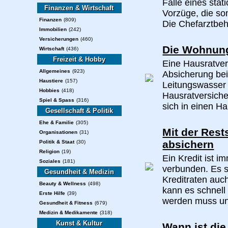
Falle eines sta
Finanzen & Wirtschaft
Vorzüge, die so
Finanzen
(809)
Die Chefarztbeha
Immobilien
(242)
Versicherungen
(460)
Die Wohnung
Wirtschaft
(436)
Freizeit & Hobby
Eine Hausratver
Allgemeines
(923)
Absicherung bei
Haustiere
(157)
Leitungswasser
Hobbies
(418)
Hausratversiche
Spiel & Spass
(316)
sich in einen Ha
Gesellschaft & Politik
Ehe & Familie
(305)
Mit der Rest
Organisationen
(31)
absichern
Politik & Staat
(30)
Religion
(19)
Ein Kredit ist i
Soziales
(181)
verbunden. Es so
Gesundheit & Medizin
Kreditraten auc
Beauty & Wellness
(498)
kann es schnell
Erste Hilfe
(39)
werden muss und
Gesundheit & Fitness
(679)
Medizin & Medikamente
(318)
Kunst & Kultur
Wann ist die