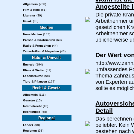
Allgemein
(250)
Angestellte
Film & Kino
(51)
Die private Kra
Literatur
(39)
Arbeitnehmer un
Musik
(85)
gesetzlichen Kr
Medien
Arbeitnehmer so
Neue Medien
(143)
üblicherweise üb
Presse & Nachrichten
(63)
Radio & Fernsehen
(44)
Zeitschriften & Magazine
(46)
Der Wert vo
Natur & Umwelt
http://www.zahn
Energie
(194)
umfassendes Por
Klima & Wetter
(31)
Thema Zahnzusa
Lebensräume
(58)
von Experten au
Tiere & Pflanzen
(177)
sollte es möglic
Recht & Gesetz
Allgemein
(111)
Gesetze
(15)
Autoversiche
Internetrecht
(13)
Detail
Rechtstipps
(58)
Regional
Das berechnen d
beliebter. Kein
Länder
(58)
bestehen nach w
Regionen
(58)