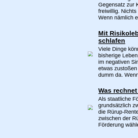
Gegensatz zur Kf
freiwillig. Nicht
Wenn nämlich ei
Mit Risikole
schlafen
Viele Dinge kön
bisherige Leben
im negativen Si
etwas zustoßen 
dumm da. Wenn 
Was rechnet 
Als staatliche F
grundsätzlich z
die Rürup-Rente
zwischen der Rü
Förderung wählen