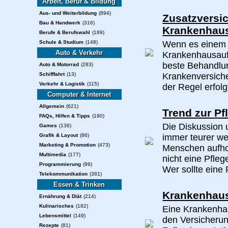
Arbeit, Beruf & Bildung
Aus- und Weiterbildung
(894)
Zusatzversi
Bau & Handwerk
(316)
Krankenhau
Berufe & Berufswahl
(189)
Schule & Studium
(148)
Wenn es einem m
Auto & Verkehr
Krankenhausaufe
beste Behandlu
Auto & Motorrad
(283)
Schifffahrt
(13)
Krankenversiche
Verkehr & Logistik
(115)
der Regel erfolg
Computer & Internet
Allgemein
(621)
Trend zur P
FAQs, Hilfen & Tipps
(190)
Die Diskussion 
Games
(136)
Grafik & Layout
(86)
immer teurer we
Marketing & Promotion
(473)
Menschen aufho
Multimedia
(177)
nicht eine Pfle
Programmierung
(99)
Wer sollte eine 
Telekommunikation
(381)
Essen & Trinken
Krankenhaus
Ernährung & Diät
(214)
Kulinarisches
(182)
Eine Krankenhau
Lebensmittel
(149)
den Versicheru
Rezepte
(81)