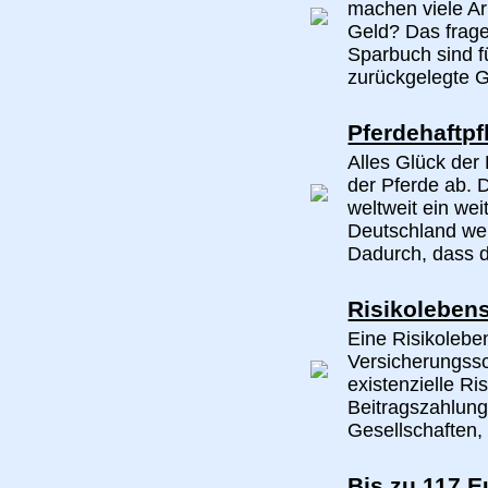
machen viele A
Geld? Das frage
Sparbuch sind f
zurückgelegte Ge
Pferdehaftpf
Alles Glück der 
der Pferde ab. D
weltweit ein weit
Deutschland wer
Dadurch, dass d
Risikoleben
Eine Risikoleben
Versicherungssc
existenzielle R
Beitragszahlung
Gesellschaften, 
Bis zu 117 E