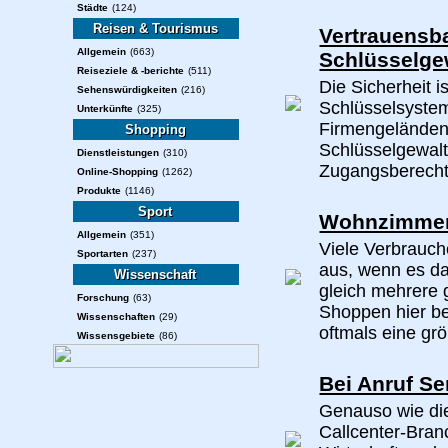
Städte
(124)
Reisen & Tourismus
Vertrauensba
Allgemein
(663)
Schlüsselge
Reiseziele & -berichte
(511)
Die Sicherheit i
Sehenswürdigkeiten
(216)
Schlüsselsystem
Unterkünfte
(325)
Firmengeländen 
Shopping
Schlüsselgewalt
Dienstleistungen
(310)
Zugangsberechti
Online-Shopping
(1262)
Produkte
(1146)
Sport
Wohnzimmerm
Allgemein
(351)
Viele Verbrauch
Sportarten
(237)
aus, wenn es da
Wissenschaft
gleich mehrere 
Forschung
(63)
Shoppen hier b
Wissenschaften
(29)
oftmals eine gr
Wissensgebiete
(86)
Bei Anruf Se
Genauso wie die
Callcenter-Bra