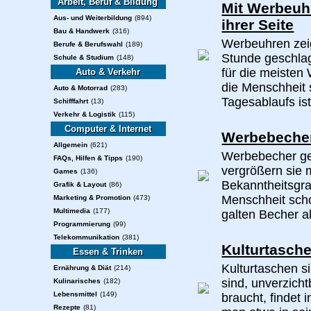
Arbeit, Beruf & Bildung
Mit Werbeuhr
Aus- und Weiterbildung
(894)
ihrer Seite
Bau & Handwerk
(316)
Werbeuhren zei
Berufe & Berufswahl
(189)
Stunde geschla
Schule & Studium
(148)
für die meisten
Auto & Verkehr
die Menschheit 
Auto & Motorrad
(283)
Tagesablaufs ist
Schifffahrt
(13)
Verkehr & Logistik
(115)
Computer & Internet
Werbebecher 
Allgemein
(621)
Werbebecher ge
FAQs, Hilfen & Tipps
(190)
vergrößern sie 
Games
(136)
Bekanntheitsgra
Grafik & Layout
(86)
Menschheit scho
Marketing & Promotion
(473)
Multimedia
(177)
galten Becher al
Programmierung
(99)
Telekommunikation
(381)
Kulturtasch
Essen & Trinken
Kulturtaschen si
Ernährung & Diät
(214)
sind, unverzich
Kulinarisches
(182)
Lebensmittel
(149)
braucht, findet
Rezepte
(81)