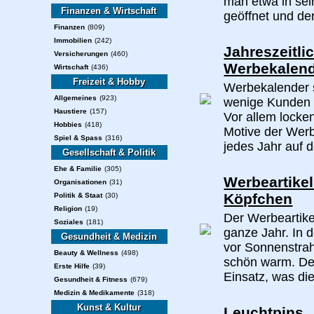
man etwa in sei
Finanzen & Wirtschaft
geöffnet und der 
Finanzen
(809)
Immobilien
(242)
Jahreszeitl
Versicherungen
(460)
Werbekalen
Wirtschaft
(436)
Freizeit & Hobby
Werbekalender s
Allgemeines
(923)
wenige Kunden b
Haustiere
(157)
Vor allem locke
Hobbies
(418)
Motive der Werb
Spiel & Spass
(316)
jedes Jahr auf 
Gesellschaft & Politik
Ehe & Familie
(305)
Werbeartike
Organisationen
(31)
Köpfchen
Politik & Staat
(30)
Religion
(19)
Der Werbeartike
Soziales
(181)
ganze Jahr. In 
Gesundheit & Medizin
vor Sonnenstrah
Beauty & Wellness
(498)
schön warm. Der
Erste Hilfe
(39)
Einsatz, was die
Gesundheit & Fitness
(679)
Medizin & Medikamente
(318)
Kunst & Kultur
Leuchtpins