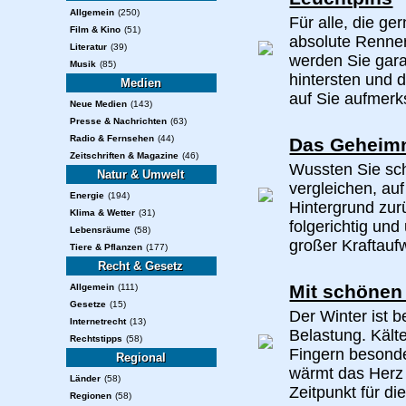
Allgemein
(250)
Für alle, die ge
Film & Kino
(51)
absolute Renne
Literatur
(39)
werden Sie gara
Musik
(85)
hintersten und 
Medien
auf Sie aufmerk
Neue Medien
(143)
Presse & Nachrichten
(63)
Radio & Fernsehen
(44)
Das Geheimni
Zeitschriften & Magazine
(46)
Wussten Sie sch
Natur & Umwelt
vergleichen, a
Energie
(194)
Hintergrund zur
Klima & Wetter
(31)
folgerichtig und
Lebensräume
(58)
großer Kraftaufw
Tiere & Pflanzen
(177)
Recht & Gesetz
Mit schönen
Allgemein
(111)
Gesetze
(15)
Der Winter ist 
Internetrecht
(13)
Belastung. Käl
Rechtstipps
(58)
Fingern besonde
Regional
wärmt das Herz 
Länder
(58)
Zeitpunkt für die
Regionen
(58)