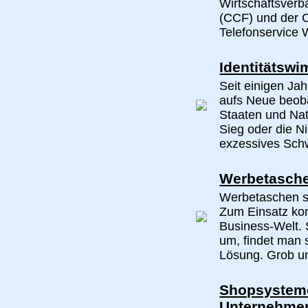
Wirtschaftsverb
(CCF) und der C
Telefonservice Wi
Identitätswi
Seit einigen Ja
aufs Neue beob
Staaten und Nat
Sieg oder die N
exzessives Schw
Werbetaschen
Werbetaschen si
Zum Einsatz ko
Business-Welt.
um, findet man s
Lösung. Grob un
Shopsysteme
Unternehme