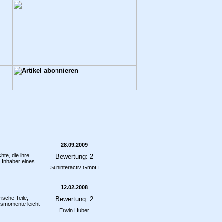
28.09.2009
te, die ihre
 Inhaber eines
Suninteractiv GmbH
12.02.2008
ische Teile,
tsmomente leicht
Erwin Huber