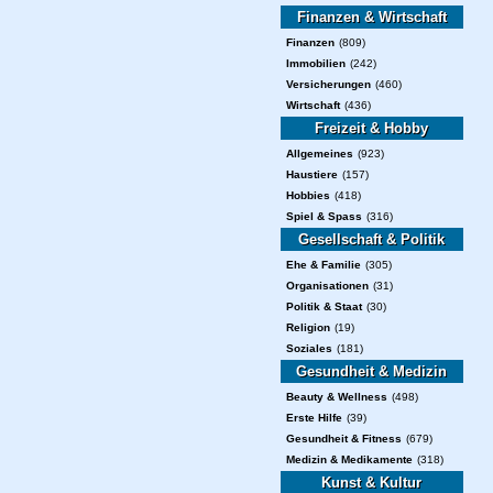
Finanzen & Wirtschaft
Finanzen
(809)
Immobilien
(242)
Versicherungen
(460)
Wirtschaft
(436)
Freizeit & Hobby
Allgemeines
(923)
Haustiere
(157)
Hobbies
(418)
Spiel & Spass
(316)
Gesellschaft & Politik
Ehe & Familie
(305)
Organisationen
(31)
Politik & Staat
(30)
Religion
(19)
Soziales
(181)
Gesundheit & Medizin
Beauty & Wellness
(498)
Erste Hilfe
(39)
Gesundheit & Fitness
(679)
Medizin & Medikamente
(318)
Kunst & Kultur