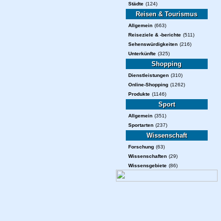
Städte
(124)
Reisen & Tourismus
Allgemein
(663)
Reiseziele & -berichte
(511)
Sehenswürdigkeiten
(216)
Unterkünfte
(325)
Shopping
Dienstleistungen
(310)
Online-Shopping
(1262)
Produkte
(1146)
Sport
Allgemein
(351)
Sportarten
(237)
Wissenschaft
Forschung
(63)
Wissenschaften
(29)
Wissensgebiete
(86)