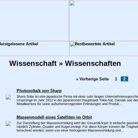
Wissenschaft » Wissenschaften
2
« Vorherige Seite
1
Photovoltaik von Sharp
Sharp Solar ist eine japanische Firma mit einer sehr langen Unternehmensgeschich
Ursprünge im Jahr 1912 in der japanischen Hauptstadt Tokio hat. Damals war der
Metallwerkes für seine aufsehenerregenden Erfindungen und Produk...
Massenmodell eines Satelliten im Orbit
Zur Darstellung der Massenverteilung wird der Gesamtkörper in einfache geometr
nämlich Zylinder, Quader und Kugel zerlegt. Für diese Körper können die Träghei
berechnet werden, wenn von einer homogenen Massenverteilung und...