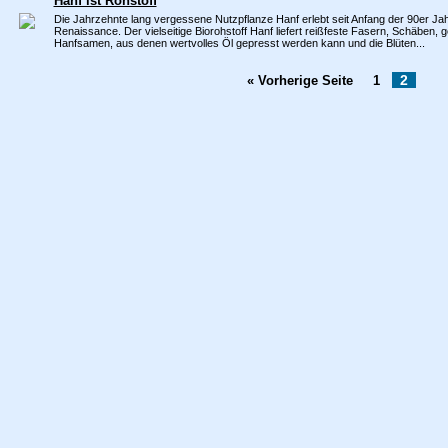
Hanf ist Rohstoff
Die Jahrzehnte lang vergessene Nutzpflanze Hanf erlebt seit Anfang der 90er Jah
Renaissance. Der vielseitige Biorohstoff Hanf liefert reißfeste Fasern, Schäben,
Hanfsamen, aus denen wertvolles Öl gepresst werden kann und die Blüten...
2
« Vorherige Seite
1