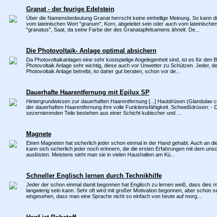
Granat - der feurige Edelstein
Über die Namensbedeutung Granat herrscht keine einhellige Meinung. So kann d
vom lateinischen Wort "granum", Korn, abgeleitet sein oder auch vom lateinisch
"granatus", Saat, da seine Farbe der des Granatapfelsamens ähnelt. De...
Die Photovoltaik- Anlage optimal absichern
Da Photovoltaikanlagen eine sehr kostspielige Angelegenheit sind, ist es für den B
Photovoltaik Anlage sehr wichtig, diese auch vor Unwetter zu Schützen. Jeder, de
Photovoltaik Anlage betreibt, ist daher gut beraten, schon vor de...
Dauerhafte Haarentfernung mit Epilux SP
Hintergrundwissen zur dauerhaften Haarentfernung [...] Hautdrüsen (Glandulae cu
der dauerhaften Haarentfernung ihre volle Funktionsfähigkeit. Schweißdrüsen: - D
sezernierenden Teile bestehen aus einer Schicht kubischer und ...
Magnete
Einen Magneten hat sicherlich jeder schon einmal in der Hand gehabt. Auch an di
kann sich sicherlich jeder noch erinnern, die die ersten Erfahrungen mit dem uns
auslösten. Meistens sieht man sie in vielen Haushalten am Kü...
Schneller Englisch lernen durch Technikhilfe
Jeder der schon einmal damit begonnen hat Englisch zu lernen weiß, dass dies m
langwierig sein kann. Sehr oft wird mit großer Motivation begonnen, aber schon s
eingesehen, dass man eine Sprache nicht so einfach von heute auf morg...