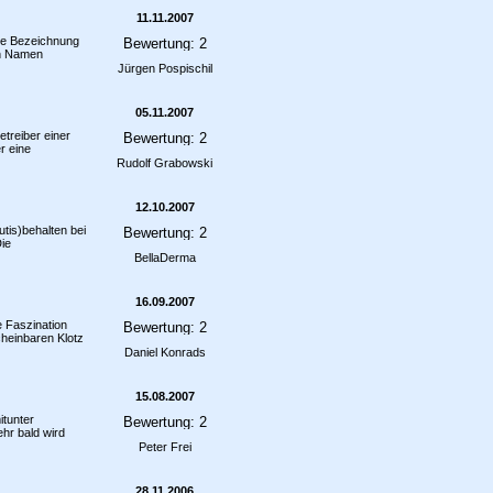
11.11.2007
ie Bezeichnung
en Namen
Jürgen Pospischil
05.11.2007
etreiber einer
r eine
Rudolf Grabowski
12.10.2007
tis)behalten bei
ie
BellaDerma
16.09.2007
e Faszination
cheinbaren Klotz
Daniel Konrads
15.08.2007
itunter
ehr bald wird
Peter Frei
28.11.2006