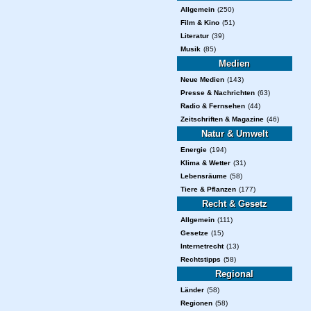
Allgemein
(250)
Film & Kino
(51)
Literatur
(39)
Musik
(85)
Medien
Neue Medien
(143)
Presse & Nachrichten
(63)
Radio & Fernsehen
(44)
Zeitschriften & Magazine
(46)
Natur & Umwelt
Energie
(194)
Klima & Wetter
(31)
Lebensräume
(58)
Tiere & Pflanzen
(177)
Recht & Gesetz
Allgemein
(111)
Gesetze
(15)
Internetrecht
(13)
Rechtstipps
(58)
Regional
Länder
(58)
Regionen
(58)