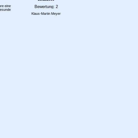
re eine
 gesunde
Klaus-Martin Meyer