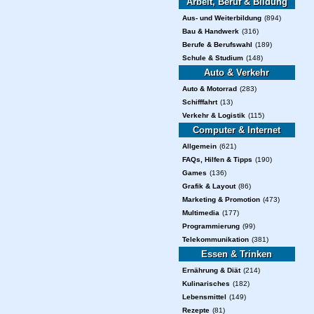
Arbeit, Beruf & Bildung
Aus- und Weiterbildung
(894)
Bau & Handwerk
(316)
Berufe & Berufswahl
(189)
Schule & Studium
(148)
Auto & Verkehr
Auto & Motorrad
(283)
Schifffahrt
(13)
Verkehr & Logistik
(115)
Computer & Internet
Allgemein
(621)
FAQs, Hilfen & Tipps
(190)
Games
(136)
Grafik & Layout
(86)
Marketing & Promotion
(473)
Multimedia
(177)
Programmierung
(99)
Telekommunikation
(381)
Essen & Trinken
Ernährung & Diät
(214)
Kulinarisches
(182)
Lebensmittel
(149)
Rezepte
(81)