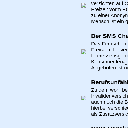
verzichten auf O
Freizeit vorm PC
zu einer Anony
Mensch ist ein ge
Der SMS Cha
Das Fernsehen b
Freiraum für v
Interessensgebi
Konsumenten-gru
Angeboten ist n
Berufsunfäh
Zu dem wohl be
Invalidenversic
auch noch die B
hierbei verschi
als Zusatzversi