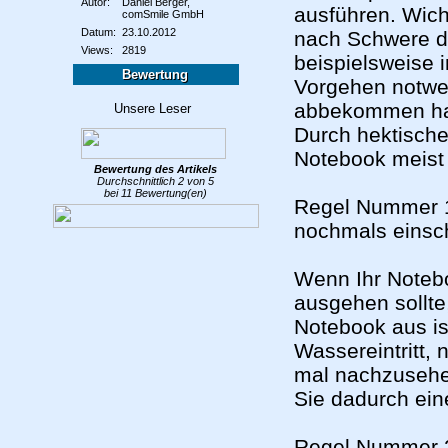
Autor:
Daniel Berger,
ausführen. Wicht
comSmile GmbH
Datum:
23.10.2012
nach Schwere d
Views:
2819
beispielsweise 
Bewertung
Vorgehen notwen
abbekommen hat.
Durch hektisch
Notebook meist
Bewertung des
Artikels
Durchschnittlich
2
von
5
bei
11
Bewertung(en)
Regel Nummer 1:
nochmals einsc
Wenn Ihr Notebo
ausgehen sollt
Notebook aus is
Wassereintritt, n
mal nachzusehen
Sie dadurch ein
Regel Nummer 2