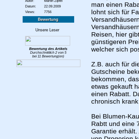
Autor:
Martin Zipfel
man einen Raba
Datum:
22.09.2009
lohnt sich für F
Views:
7756
Versandhäusern 
Bewertung
Versandhäusern, 
Reisen, hier gib
günstigeren Pre
welcher sich pos
Bewertung des
Artikels
Durchschnittlich
2
von
5
bei
11
Bewertung(en)
Z.B. auch für d
Gutscheine bek
bekommen, das 
etwas gekauft h
einen Rabatt.
Da
chronisch krank
Bei Blumen-Kauf
Rabtt und eine 
Garantie erhält
von Drogerien kö