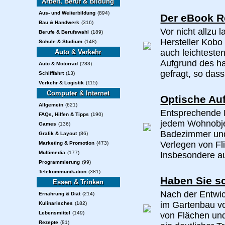
Arbeit, Beruf & Bildung
Aus- und Weiterbildung
(894)
Der eBook R
Bau & Handwerk
(316)
Vor nicht allzu
Berufe & Berufswahl
(189)
Hersteller Kobo
Schule & Studium
(148)
auch leichteste
Auto & Verkehr
Aufgrund des h
Auto & Motorrad
(283)
gefragt, so dass
Schifffahrt
(13)
Verkehr & Logistik
(115)
Computer & Internet
Optische Au
Allgemein
(621)
Entsprechende F
FAQs, Hilfen & Tipps
(190)
jedem Wohnobjek
Games
(136)
Badezimmer und
Grafik & Layout
(86)
Verlegen von Fl
Marketing & Promotion
(473)
Multimedia
(177)
Insbesondere au
Programmierung
(99)
Telekommunikation
(381)
Haben Sie s
Essen & Trinken
Nach der Entwic
Ernährung & Diät
(214)
im Gartenbau vo
Kulinarisches
(182)
Lebensmittel
(149)
von Flächen und
Rezepte
(81)