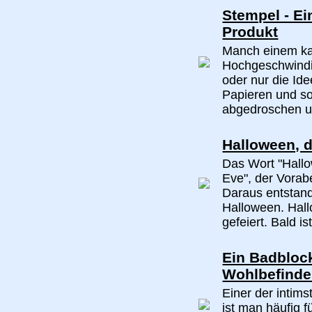
Stempel - E
Produkt
Manch einem ka
Hochgeschwindi
oder nur die I
Papieren und s
abgedroschen un
Halloween, 
Das Wort "Hallo
Eve", der Vorabe
Daraus entstand
Halloween. Hall
gefeiert. Bald is
Ein Badbloc
Wohlbefind
Einer der intim
ist man häufig f