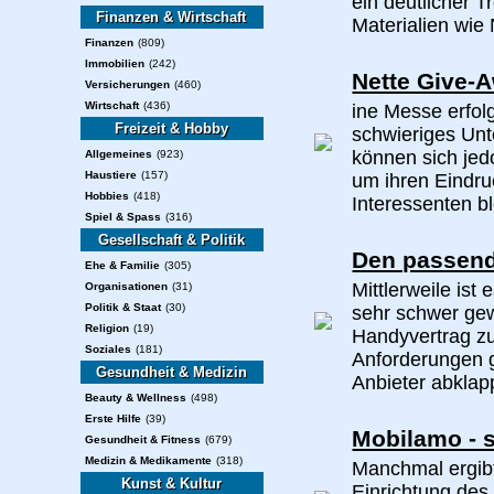
ein deutlicher 
Finanzen & Wirtschaft
Materialien wie 
Finanzen
(809)
Immobilien
(242)
Nette Give-
Versicherungen
(460)
Wirtschaft
(436)
ine Messe erfol
Freizeit & Hobby
schwieriges Unte
können sich jed
Allgemeines
(923)
Haustiere
(157)
um ihren Eindru
Hobbies
(418)
Interessenten bl
Spiel & Spass
(316)
Gesellschaft & Politik
Den passend
Ehe & Familie
(305)
Mittlerweile ist
Organisationen
(31)
Politik & Staat
(30)
sehr schwer gew
Religion
(19)
Handyvertrag zu
Soziales
(181)
Anforderungen g
Gesundheit & Medizin
Anbieter abklap
Beauty & Wellness
(498)
Erste Hilfe
(39)
Mobilamo - s
Gesundheit & Fitness
(679)
Medizin & Medikamente
(318)
Manchmal ergibt
Kunst & Kultur
Einrichtung des