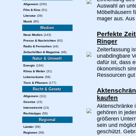
Allgemein
(250)
Auswahl an unte
Film & Kino
(51)
Möbelhäusern fä
Literatur
(39)
mager aus. Aus 
Musik
(85)
Medien
Perfekte Ze
Neue Medien
(143)
Ringer
Presse & Nachrichten
(63)
Radio & Fernsehen
(44)
Zeiterfassung is
Zeitschriften & Magazine
(46)
unabdingbare Vo
Natur & Umwelt
dafür ist, dass
Energie
(194)
ökonomisch sinn
Klima & Wetter
(31)
Ressourcen gut
Lebensräume
(58)
Tiere & Pflanzen
(177)
Recht & Gesetz
Aktenschrän
kaufen
Allgemein
(111)
Gesetze
(15)
Aktenschränke 
Internetrecht
(13)
gehören in jede
Rechtstipps
(58)
größeren Untern
Regional
sein und möglic
Länder
(58)
geschützt. Gebr
Regionen
(58)