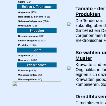
Städte
(124)
Reisen & Tourismus
Tamalo - der
Allgemein
(663)
Produkten
Reiseziele & -berichte
(511)
Die Tendenz is
Sehenswürdigkeiten
(216)
zukünftig über 
Unterkünfte
(325)
GmbH ist ein Di
Shopping
vorgenommen hat
Dienstleistungen
(310)
Elektronischer H
Online-Shopping
(1262)
Produkte
(1146)
Sport
So wählen un
Allgemein
(351)
Muster
Sportarten
(237)
Krawatte sind e
Wissenschaft
Originalität in 
Forschung
(63)
eignen sich daz
Wissenschaften
(29)
Krawatten jedoch
Wissensgebiete
(86)
kombinieren. So 
Dirndlbluse
Dirndlblusen in