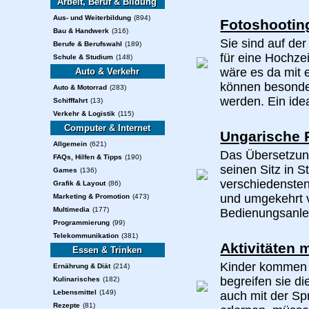
Arbeit, Beruf & Bildung
Aus- und Weiterbildung
(894)
Fotoshootin
Bau & Handwerk
(316)
Sie sind auf de
Berufe & Berufswahl
(189)
für eine Hochzei
Schule & Studium
(148)
wäre es da mit 
Auto & Verkehr
können besonde
Auto & Motorrad
(283)
werden. Ein ide
Schifffahrt
(13)
Verkehr & Logistik
(115)
Computer & Internet
Ungarische 
Allgemein
(621)
Das Übersetzung
FAQs, Hilfen & Tipps
(190)
seinen Sitz in S
Games
(136)
verschiedenste
Grafik & Layout
(86)
und umgekehrt 
Marketing & Promotion
(473)
Multimedia
(177)
Bedienungsanlei
Programmierung
(99)
Telekommunikation
(381)
Aktivitäten 
Essen & Trinken
Kinder kommen 
Ernährung & Diät
(214)
begreifen sie di
Kulinarisches
(182)
Lebensmittel
(149)
auch mit der Sp
Rezepte
(81)