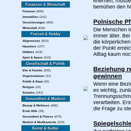
erlernen, müsse
Finanzen & Wirtschaft
bemühen den Na
Finanzen
(809)
Immobilien
(242)
Polnische Pf
Versicherungen
(460)
Wirtschaft
(436)
Die Menschen i
Freizeit & Hobby
immer älter. Be
die körperlichen
Allgemeines
(923)
Haustiere
(157)
der Punkt errei
Hobbies
(418)
Alltag kaum noc
Spiel & Spass
(316)
Gesellschaft & Politik
Beziehung r
Ehe & Familie
(305)
gewinnen
Organisationen
(31)
Politik & Staat
(30)
Wenn eine Bezie
Religion
(19)
es wichtig, zu
Soziales
(181)
Trennungsschmer
Gesundheit & Medizin
verarbeiten. Ers
Beauty & Wellness
(498)
die Frage zu ste
Erste Hilfe
(39)
Gesundheit & Fitness
(679)
Spiegelschle
Medizin & Medikamente
(318)
Kunst & Kultur