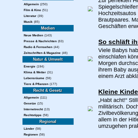
Zur perfekten H
Allgemein
(250)
Spiegelschleife
Film & Kino
(51)
Hochzeitsautos
Literatur
(39)
Brautpaares. Ma
Musik
(85)
Geschäften erwe
Medien
Neue Medien
(143)
So schläft i
Presse & Nachrichten
(63)
Radio & Fernsehen
(44)
Viele Babys hab
Zeitschriften & Magazine
(46)
einschlafen kön
Natur & Umwelt
Morgen durchsc
Energie
(194)
ihrem Baby aus
Klima & Wetter
(31)
einem Arzt abklä
Lebensräume
(58)
Tiere & Pflanzen
(177)
Recht & Gesetz
Kleine Kinde
Allgemein
(111)
„Habt acht!“ Sti
Gesetze
(15)
militärisch. Do
Internetrecht
(13)
Zivilbevölkerun
Rechtstipps
(58)
allem in der Hi
Regional
umzugehen prakt
Länder
(58)
Regionen
(58)