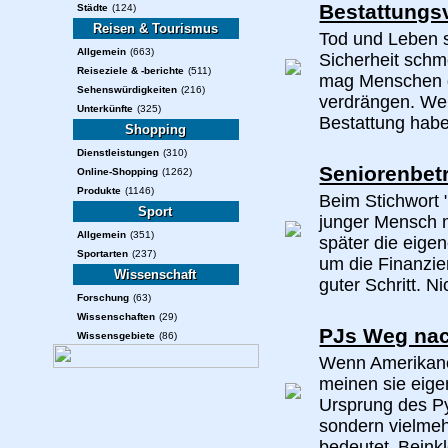
Bestattungs
Städte
(124)
Reisen & Tourismus
Tod und Leben s
Allgemein
(663)
Sicherheit schm
Reiseziele & -berichte
(511)
mag Menschen d
Sehenswürdigkeiten
(216)
verdrängen. Wer
Unterkünfte
(325)
Bestattung haben 
Shopping
Dienstleistungen
(310)
Seniorenbet
Online-Shopping
(1262)
Produkte
(1146)
Beim Stichwort
Sport
junger Mensch m
Allgemein
(351)
später die eige
Sportarten
(237)
um die Finanzier
Wissenschaft
guter Schritt. Ni
Forschung
(63)
Wissenschaften
(29)
PJs Weg na
Wissensgebiete
(86)
Wenn Amerikaner
meinen sie eige
Ursprung des Py
sondern vielmeh
bedeutet ‚Beinkl