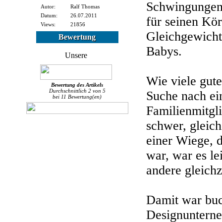
Schwingungen 
Autor:
Ralf Thomas
Datum:
26.07.2011
für seinen Kör
Views:
21856
Gleichgewicht
Bewertung
Babys.
Wie viele gut
Bewertung des
Artikels
Durchschnittlich
2
von
5
Suche nach ei
bei
11
Bewertung(en)
Familienmitgl
schwer, gleich
einer Wiege, 
war, war es le
andere gleichz
Damit war buch
Designuntern