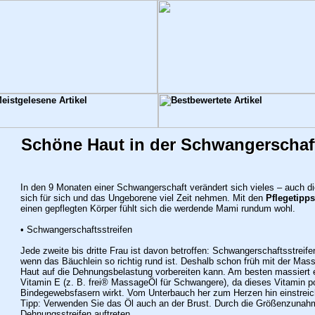
Schöne Haut in der Schwangerschaf
In den 9 Monaten einer Schwangerschaft verändert sich vieles – auch die
sich für sich und das Ungeborene viel Zeit nehmen. Mit den
Pflegetipps
einen gepflegten Körper fühlt sich die werdende Mami rundum wohl.
• Schwangerschaftsstreifen
Jede zweite bis dritte Frau ist davon betroffen: Schwangerschaftsstreifen
wenn das Bäuchlein so richtig rund ist. Deshalb schon früh mit der Mas
Haut auf die Dehnungsbelastung vorbereiten kann. Am besten massiert e
Vitamin E (z. B. frei® MassageÖl für Schwangere), da dieses Vitamin posi
Bindegewebsfasern wirkt. Vom Unterbauch her zum Herzen hin einstreic
Tipp: Verwenden Sie das Öl auch an der Brust.
Durch die Größenzunahm
Dehnungsstreifen auftreten.