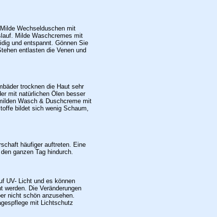
. Milde Wechselduschen mit
slauf. Milde Waschcremes mit
idig und entspannt. Gönnen Sie
tehen entlasten die Venen und
bäder trocknen die Haut sehr
r mit natürlichen Ölen besser
er milden Wasch & Duschcreme mit
toffe bildet sich wenig Schaum,
haft häufiger auftreten. Eine
t den ganzen Tag hindurch.
uf UV- Licht und es können
t werden. Die Veränderungen
er nicht schön anzusehen.
gespflege mit Lichtschutz