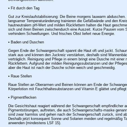
• Fit durch den Tag
Gut zur Kreislaufstabilisierung: Die Beine morgens lauwarm abduschen
langsamer Temperaturänderung trainieren die Gefäßwände und den Krei
hautneutralem pH-Wert und milden Rückfettern halten die Haut geschme
sich und ihren Beinen zwischendurch eine Auszeit. Kurze Pausen vom S
verhindern Schwellungen. Und frisches Obst liefert neue Energie.
• Baden und Duschen
Gegen Ende der Schwangerschaft spannt die Haut oft und juckt. Schaum
stark aus und können den Juckreiz verstärken, deshalb sind Wannenbäde
verträglich. Reinigung und Pflege in einem bringt eine Dusche mit ein
Rückfettern. Aufgrund der milden Reinigungssubstanzen und der Pfleges
aber die Haut ist nach der Dusche schön weich und geschmeidig.
• Raue Stellen
Raue Stellen an Oberarmen und Beinen können am Ende der Schwangersc
Körperlotion mit Feuchthaltesubstanzen und Vitamin E glättet und pfleg
• Pigmentflecken
Die Gesichtshaut reagiert während der Schwangerschaft empfindlicher a
Pigmentstörungen, auftreten, die auch Schwangerschafts-maske genann
sind zwar harmlos und gehen nach der Schwangerschaft zurück, sind ab
Deshalb jetzt konsequent Sonne und Solarien meiden und regelmäßig Ta
anwenden (mindestens LSF 15).