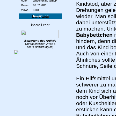
Autor:
tausendkind GmbH
Kindstod, aber
Datum:
10.02.2011
Drehungen geler
Views:
3118
wieder. Man sol
Bewertung
dabei unterstüt
zu machen. Unte
Babybettchen
m
hindern, denn d
Bewertung des
Artikels
Durchschnittlich
2
von
5
und das Kind be
bei
11
Bewertung(en)
Auch von einer 
Ähnliches sollt
Schnüre, Seile 
Ein Hilfsmittel
schwerer zu mac
dem Kind sich 
noch vor Überhi
oder Kuscheltie
ersticken kann 
Babybettchen i