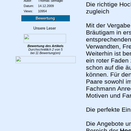
Autor:
Thomas Semagio
Die richtige Hoc
Datum:
14.12.2009
zugleich
Views:
10954
Bewertung
Mit der Vergab
Bräutigam in er
entsprechenden
Verwandten, Fre
Bewertung des
Artikels
Durchschnittlich
2
von
5
Weiterhin ist be
bei
11
Bewertung(en)
ein roter Faden
schon auf die ä
können. Für den
Paare sowohl im
Fachmann Anreg
Motiven und Fa
Die perfekte Ei
Die Angebote un
Bereich der
Hoc