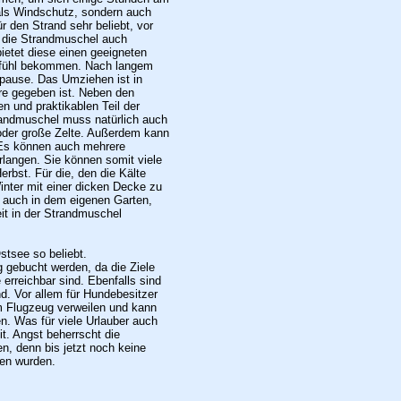
 als Windschutz, sondern auch
r den Strand sehr beliebt, vor
t die Strandmuschel auch
etet diese einen geeigneten
gefühl bekommen. Nach langem
pause. Das Umziehen ist in
re gegeben ist. Neben den
en und praktikablen Teil der
randmuschel muss natürlich auch
e oder große Zelte. Außerdem kann
. Es können auch mehrere
angen. Sie können somit viele
rbst. Für die, den die Kälte
inter mit einer dicken Decke zu
n auch in dem eigenen Garten,
it in der Strandmuschel
stsee so beliebt.
 gebucht werden, da die Ziele
rreichbar sind. Ebenfalls sind
d. Vor allem für Hundebesitzer
im Flugzeug verweilen und kann
. Was für viele Urlauber auch
it. Angst beherrscht die
, denn bis jetzt noch keine
en wurden.