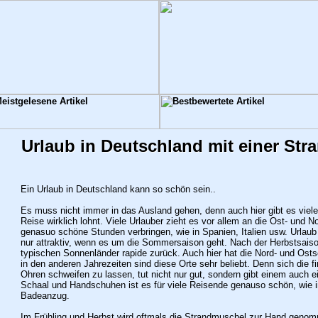
Urlaub in Deutschland mit einer St
Ein Urlaub in Deutschland kann so schön sein..
Es muss nicht immer in das Ausland gehen, denn auch hier gibt es viele 
Reise wirklich lohnt. Viele Urlauber zieht es vor allem an die Ost- und
genasuo schöne Stunden verbringen, wie in Spanien, Italien usw. Urlaub
nur attraktiv, wenn es um die Sommersaison geht. Nach der Herbstsaiso
typischen Sonnenländer rapide zurück. Auch hier hat die Nord- und Osts
in den anderen Jahrezeiten sind diese Orte sehr beliebt. Denn sich die f
Ohren schweifen zu lassen, tut nicht nur gut, sondern gibt einem auch ei
Schaal und Handschuhen ist es für viele Reisende genauso schön, wie 
Badeanzug.
Im Frühling und Herbst wird oftmals die Strandmuschel zur Hand geno