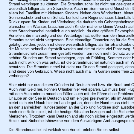
Strand verbringen zu können. Die Strandmuschel ist nicht nur geeignet
wesentlich billiger als ein Strandkorb. Auch im Sommer sind Muscheln fü
allem bei Familien mit kleineren Kindern. Neben dem Windschutz, biete
Sonnenschutz und einen Schutz bei leichtem Regenschauer. Ebenfalls bi
Rückzugsort für Kinder und Vierbeiner, die dadurch ein Geborgenheits
planschen im Wasser, brauchen auch Kinder mal eine kleine Verschnauf
einer Strandmuschel natürlich auch möglich, da eine größere Privatsphä
Vorteilen, die man aufgrund der Wetterlage hat, sollte man den finanziell
Strandmuschel nicht vergessen. Eine einmalige Finanzierung für die St
getätigt werden, jedoch ist diese wesentlich billiger, als für Strandkörb
die Muschel schnell aufgestellt werden und nimmt nicht viel Platz weg
Strandmuscheln zusammen gestellt werden, um noch mehr Schutz zu erl
schöne Stunden am Strand verbringen, egal ob Frühling, Sommer oder He
auch nicht wirklich was antut, ist die Strandmuschel natürlich auch im W
benutzen. Die Strandmuschel ist nicht nur für den Strand geeignet, den
sind diese von Gebrauch. Wieso nicht auch mal im Garten seine freie Ze
verbringen?
Aber nicht nur aus diesen Gründen ist Deutschland bzw. die Nord- und O
Auch vom Geld her, können Urlauber hier viel sparen. Es muss kein Flug
mit dem Auto oder in mnachen Fällen auch mit der Fähre ohne Probleme e
Urlaube an der See in Deutschland um einiges preiswerter, als im Auslan
bietet sich ein Urlaub hier im Lande gut an, denn der Hund muss nicht 
an den zahlreichen Hundeständen an der Ost- und Nordsee sich austoben
noch eine Rolle spielt, ist die heutige Situation bezogen auf die Sicherhe
Menschen. Trotzdem kann Deutschland als noch sicher eingestuft werden
Reise- und Sicherheitshinweise von dem Auswärtigem Amt ausgesproch
Die Strandmuschel ist wirklich von Vorteil, erleben Sie es selbst!