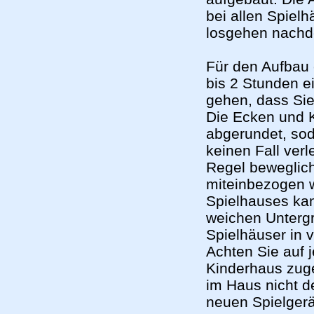
bei allen Spielh
losgehen nachd
Für den Aufbau 
bis 2 Stunden e
gehen, dass Sie
Die Ecken und 
abgerundet, sod
keinen Fall ver
Regel beweglic
miteinbezogen 
Spielhauses kan
weichen Untergr
Spielhäuser in
Achten Sie auf j
Kinderhaus zuge
im Haus nicht 
neuen Spielgerä