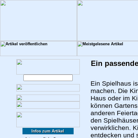
Ein passende
Ein Spielhaus is
machen. Die Ki
Haus oder im Ki
können Gartens
anderen Feierta
den Spielhäuser
verwirklichen. 
Infos zum Artikel
entdecken und 