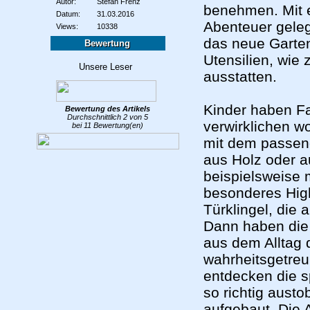
Autor:
Stefan Frenz
benehmen. Mit e
Datum:
31.03.2016
Abenteuer gele
Views:
10338
das neue Garten
Bewertung
Utensilien, wie 
ausstatten.
Kinder haben Fa
Bewertung des
Artikels
Durchschnittlich
2
von
5
verwirklichen w
bei
11
Bewertung(en)
mit dem passen
aus Holz oder au
beispielsweise 
besonderes High
Türklingel, die 
Dann haben die 
aus dem Alltag 
wahrheitsgetreu
entdecken die s
so richtig austo
aufgebaut. Die 