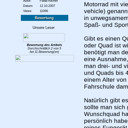
Autor:
Fadia Kismer
Motorrad mit vie
Datum:
12.10.2007
vehicle) genann
Views:
11096
in unwegsamem G
Bewertung
Spaß- und Spor
Gibt es einen Q
oder Quad ist w
Bewertung des
Artikels
Durchschnittlich
2
von
5
benötigt man de
bei
11
Bewertung(en)
eine Ausnahme, 
man drei- und v
und Quads bis 
einem Alter von
Fahrschule dam
Natürlich gibt 
sollte man sich
Wunschquad ha
persönlich habe
reines Fungerät