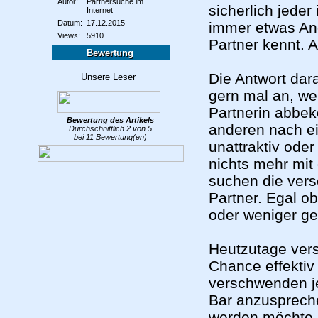
Autor:
Partnersuche im
sicherlich jeder
Internet
Datum:
17.12.2015
immer etwas Ang
Views:
5910
Partner kennt. 
Bewertung
Die Antwort dar
gern mal an, we
Partnerin abbek
Bewertung des
Artikels
anderen nach e
Durchschnittlich
2
von
5
bei
11
Bewertung(en)
unattraktiv ode
nichts mehr mit 
suchen die ver
Partner. Egal ob
oder weniger ge
Heutzutage vers
Chance effektiv
verschwenden je
Bar anzuspreche
werden möchte.