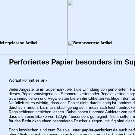
Perforiertes Papier besonders im S
Worauf kommt es an?
Jeder Angestellte im Supermarkt weiß die Erfindung von perforiertem Pap
dieses Papier vorwiegend als Scanneretiketten oder Regaletiketten einge
Scannerschienen und Regalleisten bieten die Etiketten wichtige Informat
Natürlich ist es wichtig, dass das Papier nicht durchsichtig ist, sodass
durchschimmern. Es muss stabil genug sein, muss sich leicht bedrucken
Regalschienen schieben lassen. Dabei haben führende Anbieter von perfor
dass sich eine Stärke von 120g/m² besonders gut eignet. Nicht selten 
für das Bedrucken einen besonderen Drucker zulegen.
Häufig sind diese
Doch inzwischen sind zum Beispiel unter
papier-perforiert.de
auch perfo
ohne Weiteres mithilfe eines normalen Laserdruckers oder Tintenstrahld