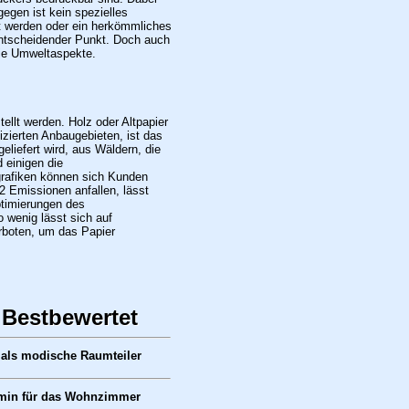
gegen ist kein spezielles
 werden oder ein herkömmliches
ntscheidender Punkt. Doch auch
die Umweltaspekte.
llt werden. Holz oder Altpapier
izierten Anbaugebieten, ist das
liefert wird, aus Wäldern, die
 einigen die
grafiken können sich Kunden
2 Emissionen anfallen, lässt
ptimierungen des
 wenig lässt sich auf
erboten, um das Papier
 Bestbewertet
 als modische Raumteiler
min für das Wohnzimmer