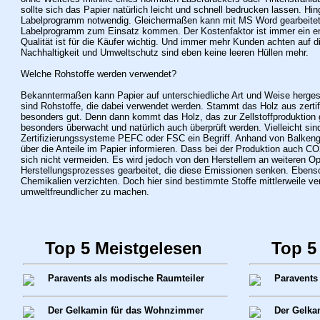
sollte sich das Papier natürlich leicht und schnell bedrucken lassen. Hin
Labelprogramm notwendig. Gleichermaßen kann mit MS Word gearbeitet
Labelprogramm zum Einsatz kommen. Der Kostenfaktor ist immer ein e
Qualität ist für die Käufer wichtig. Und immer mehr Kunden achten auf 
Nachhaltigkeit und Umweltschutz sind eben keine leeren Hüllen mehr.
Welche Rohstoffe werden verwendet?
Bekanntermaßen kann Papier auf unterschiedliche Art und Weise hergeste
sind Rohstoffe, die dabei verwendet werden. Stammt das Holz aus zertif
besonders gut. Denn dann kommt das Holz, das zur Zellstoffproduktion ge
besonders überwacht und natürlich auch überprüft werden. Vielleicht sind
Zertifizierungssysteme PEFC oder FSC ein Begriff. Anhand von Balken
über die Anteile im Papier informieren. Dass bei der Produktion auch CO
sich nicht vermeiden. Es wird jedoch von den Herstellern an weiteren O
Herstellungsprozesses gearbeitet, die diese Emissionen senken. Ebenso
Chemikalien verzichten. Doch hier sind bestimmte Stoffe mittlerweile v
umweltfreundlicher zu machen.
Top 5 Meistgelesen
Top 5
Paravents als modische Raumteiler
Paravents
Der Gelkamin für das Wohnzimmer
Der Gelka