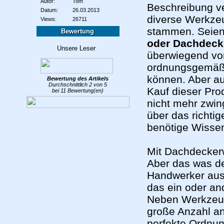
Autor:
Tom
Beschreibung ve
Datum:
26.03.2013
diverse Werkze
Views:
26711
stammen. Seie
Bewertung
oder Dachdeck
überwiegend von
ordnungsgemäß 
können.
Aber a
Bewertung des
Artikels
Durchschnittlich
2
von
5
Kauf dieser Pro
bei
11
Bewertung(en)
nicht mehr zwi
über das richti
benötige Wissen
Mit Dachdecker
Aber das was d
Handwerker aus 
das ein oder and
Neben Werkzeug
große Anzahl an
perfekte Ordnun