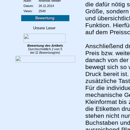
Autor:
Andreas Mettler
die dafür nötig 
Datum:
26.11.2014
Größe, sondern a
Views:
2549
und übersichtli
Bewertung
Funktion. Hierfü
auf dem Preissch
Anschließend d
Bewertung des
Artikels
Durchschnittlich
2
von
5
Preis bzw.
weite
bei
11
Bewertung(en)
danach von der 
bewegt sich so 
Druck bereit ist
zusätzliche Tas
Für die individu
mechanische Ger
Kleinformat bis
die Etiketten d
stehen nicht nu
Buchstaben und 
ausreichend Pla