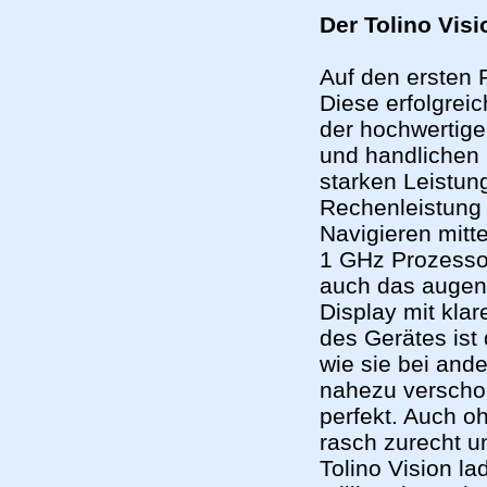
Der Tolino Vis
Auf den ersten 
Diese erfolgreic
der hochwertig
und handlichen 
starken Leistun
Rechenleistung 
Navigieren mitt
1 GHz Prozesso
auch das augens
Display mit klar
des Gerätes ist
wie sie bei and
nahezu verschon
perfekt. Auch o
rasch zurecht u
Tolino Vision l