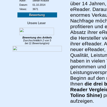
Autor:
Stefan Krause
über 14 Jahren,
Datum:
01.10.2014
eReader. Daraus
Views:
3671
enormes Verkauf
Bewertung
Nachfrage möcht
profitieren und
Absatz ihrer eRe
die Hersteller 
Bewertung des
Artikels
Durchschnittlich
2
von
5
ihrer eReader. 
bei
11
Bewertung(en)
neuer eReader, 
Qualität, Leist
haben in vielen
genommen und be
Leistungsversp
Beginn auf den 
Ihnen
die drei
Reader Verglei
Tolino Shine)
pr
aufzeigen.