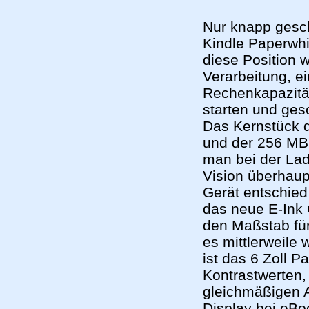
Nur knapp gesc
Kindle Paperwhi
diese Position w
Verarbeitung, e
Rechenkapazität
starten und ges
Das Kernstück d
und der 256 MB
man bei der Lad
Vision überhaup
Gerät entschied
das neue E-Ink 
den Maßstab für
es mittlerweile 
ist das 6 Zoll 
Kontrastwerten,
gleichmäßigen 
Display bei eBo