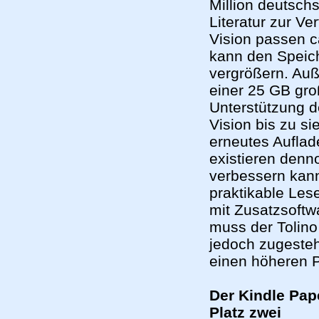
Million deutsch
Literatur zur V
Vision passen c
kann den Speic
vergrößern. Au
einer 25 GB gro
Unterstützung d
Vision bis zu 
erneutes Auflad
existieren denn
verbessern kann
praktikable Les
mit Zusatzsoftw
muss der Tolino
jedoch zugesteh
einen höheren Pr
Der Kindle Pap
Platz zwei