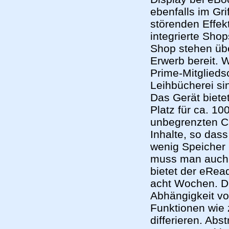
ebenfalls im Gri
störenden Effek
integrierte Sho
Shop stehen übe
Erwerb bereit. W
Prime-Mitglieds
Leihbücherei sin
Das Gerät biet
Platz für ca. 1
unbegrenzten C
Inhalte, so das
wenig Speicher
muss man auch a
bietet der eRea
acht Wochen. Di
Abhängigkeit vo
Funktionen wie 
differieren. Abs