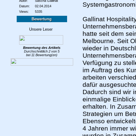
Autor:
Sascha Gallinat
Systemgastronomi
Datum:
02.04.2014
Views:
5335
Gallinat Hospitali
Bewertung
Unternehmensbera
hatte seit dem sei
Melbourne. Seit Ok
wieder in Deutschl
Bewertung des
Artikels
Durchschnittlich
2
von
5
Unternehmensberat
bei
11
Bewertung(en)
Verfügung zu stelle
im Auftrag des Ku
arbeiten verschied
dafür ausgesuchte
Dadurch sind wir 
einmalige Einblick
erhalten. In Zusa
Strategien um Betr
Ebenso entwickelte
4 Jahren immer w
wurden in Zusamme