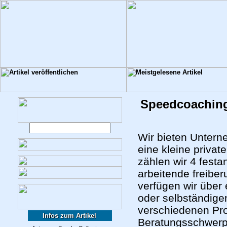
Speedcoaching 
Wir bieten Untern
eine kleine priv
zählen wir 4 festa
arbeitende freiber
verfügen wir über
oder selbständigen
verschiedenen Pro
Infos zum Artikel
Beratungsschwerpu