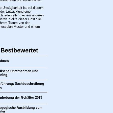
saktivitäten und wesentlichen
e Unwägbarkeit ist bei diesem
 der Entwicklung einer
ch jedenfalls in einem anderen
ieren. Sollte dieser Post Sie
 Ihrem Traum von der
nessplan Muster und einem
 Bestbewertet
Wohnen
ndische Unternehmen und
ining
führung: Sachbeschreibung
eg
Anhebung der Gehälter 2013
agogische Ausbildung zum
iter