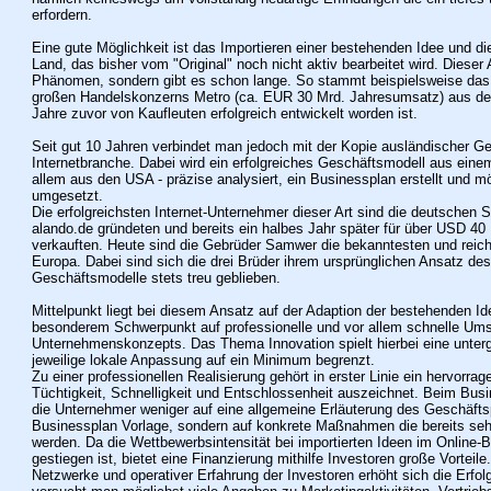
erfordern.
Eine gute Möglichkeit ist das Importieren einer bestehenden Idee und d
Land, das bisher vom "Original" noch nicht aktiv bearbeitet wird. Dieser
Phänomen, sondern gibt es schon lange. So stammt beispielsweise da
großen Handelskonzerns Metro (ca.
EUR 30 Mrd. Jahresumsatz) aus den
Jahre zuvor von Kaufleuten erfolgreich entwickelt worden ist.
Seit gut 10 Jahren verbindet man jedoch mit der Kopie ausländischer Ge
Internetbranche. Dabei wird ein erfolgreiches Geschäftsmodell aus eine
allem aus den USA - präzise analysiert, ein Businessplan erstellt und mö
umgesetzt.
Die erfolgreichsten Internet-Unternehmer dieser Art sind die deutschen 
alando.de gründeten und bereits ein halbes Jahr später für über USD 40
verkauften. Heute sind die Gebrüder Samwer die bekanntesten und reich
Europa. Dabei sind sich die drei Brüder ihrem ursprünglichen Ansatz des
Geschäftsmodelle stets treu geblieben.
Mittelpunkt liegt bei diesem Ansatz auf der Adaption der bestehenden I
besonderem Schwerpunkt auf professionelle und vor allem schnelle Um
Unternehmenskonzepts. Das Thema Innovation spielt hierbei eine unterg
jeweilige lokale Anpassung auf ein Minimum begrenzt.
Zu einer professionellen Realisierung gehört in erster Linie ein hervorr
Tüchtigkeit, Schnelligkeit und Entschlossenheit auszeichnet. Beim Busin
die Unternehmer weniger auf eine allgemeine Erläuterung des Geschäft
Businessplan Vorlage, sondern auf konkrete Maßnahmen die bereits sehr 
werden. Da die Wettbewerbsintensität bei importierten Ideen im Online-B
gestiegen ist, bietet eine Finanzierung mithilfe Investoren große Vorteile.
Netzwerke und operativer Erfahrung der Investoren erhöht sich die Erfo