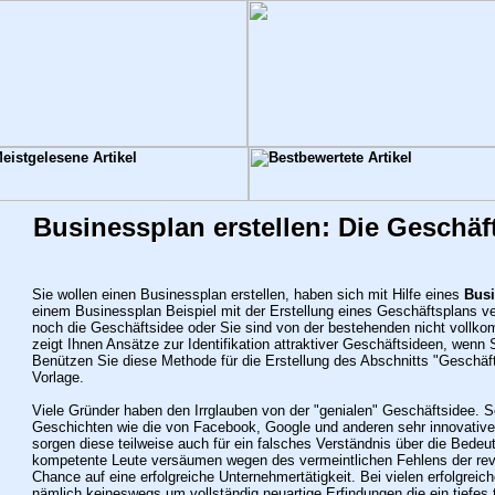
Businessplan erstellen: Die Geschäf
Sie wollen einen Businessplan erstellen, haben sich mit Hilfe eines
Busi
einem Businessplan Beispiel mit der Erstellung eines Geschäftsplans ve
noch die Geschäftsidee oder Sie sind von der bestehenden nicht vollko
zeigt Ihnen Ansätze zur Identifikation attraktiver Geschäftsideen, wenn 
Benützen Sie diese Methode für die Erstellung des Abschnitts "Geschäft
Vorlage.
Viele Gründer haben den Irrglauben von der "genialen" Geschäftsidee. S
Geschichten wie die von Facebook, Google und anderen sehr innovative
sorgen diese teilweise auch für ein falsches Verständnis über die Bede
kompetente Leute versäumen wegen des vermeintlichen Fehlens der revo
Chance auf eine erfolgreiche Unternehmertätigkeit. Bei vielen erfolgrei
nämlich keineswegs um vollständig neuartige Erfindungen die ein tiefe