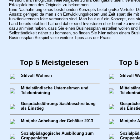
versucht man möglichst viele Angaben zu Marketingaktivitäten, Vertrieb
Erfolgsfaktoren des Originals zu bekommen.
Eine Nachahmung eines bestehenden Konzepts bietet große Vorteile. Di
Ansatz geringer, da man sich Entwicklungskosten und Zeit spart die mit
funktionierenden Idee verbunden sind. Man baut auf ein Konzept, das si
Land bereits etabliert hat und daher sind Investoren eher bereit zu invest
dazu animiert haben, dass Sie einen Businessplan erstellen wollen und
Selbständigkeit näher zu kommen, so finden Sie
hier
neben einem Busi
Businessplan Beispiel viele weitere Tipps aus der Praxis.
Top 5 Meistgelesen
Top 5
Stilvoll Wohnen
Stilvoll 
Mittelständische Unternehmen und
Mittelstä
Telefontraining
Telefontra
Gesprächsführung: Sachbeschreibung
Gesprächs
als Einstieg
als Einsti
Minijob: Anhebung der Gehälter 2013
Minijob: 
Sozialpädagogische Ausbildung zum
Sozialpäd
Gruppenleiter
Gruppenle