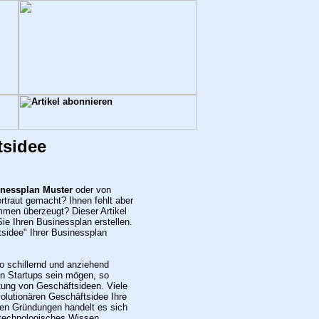
tsidee
nessplan Muster
oder von
rtraut gemacht? Ihnen fehlt aber
mmen überzeugt? Dieser Artikel
Sie Ihren Businessplan erstellen.
sidee" Ihrer Businessplan
o schillernd und anziehend
n Startups sein mögen, so
utung von Geschäftsideen. Viele
lutionären Geschäftsidee Ihre
chen Gründungen handelt es sich
s technologisches Wissen