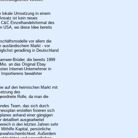
ie lokale Umsetzung in einem
 Ansatz ist kein neues
s C&C Einzelhandelsformat des
 USA, wo diese Idee bereits
schäftsmodelle vor allem die
m ausländischem Markt - vor
glichst geradlinig in Deutschland
Samwer-Brüder, die bereits 1999
 Mio. an das Original Ebay
sten Internet-Unternehmer in
 Importierens bewährter
dee auf den heimischen Markt mit
setzung des
eordnete Rolle, da man die
agendes Team, das sich durch
essplan erstellen fixieren sich
splanes anhand einer gängigen
detailliert ausgearbeitet
ereich in den letzten Jahren sehr
 Mithilfe Kapital, persönliche
lgswahrscheinlichkeit. Außerdem