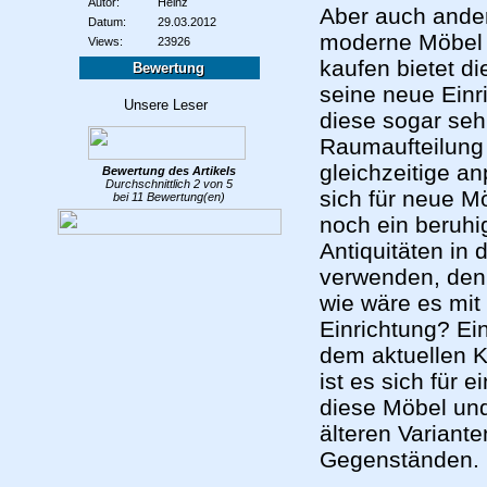
Autor:
Heinz
Aber auch ander
Datum:
29.03.2012
moderne Möbel a
Views:
23926
kaufen bietet d
Bewertung
seine neue Einr
diese sogar seh
Raumaufteilung 
gleichzeitige an
Bewertung des
Artikels
Durchschnittlich
2
von
5
sich für neue M
bei
11
Bewertung(en)
noch ein beruhi
Antiquitäten in
verwenden, denn 
wie wäre es mit
Einrichtung? Ei
dem aktuellen Ka
ist es sich für 
diese Möbel un
älteren Variant
Gegenständen.