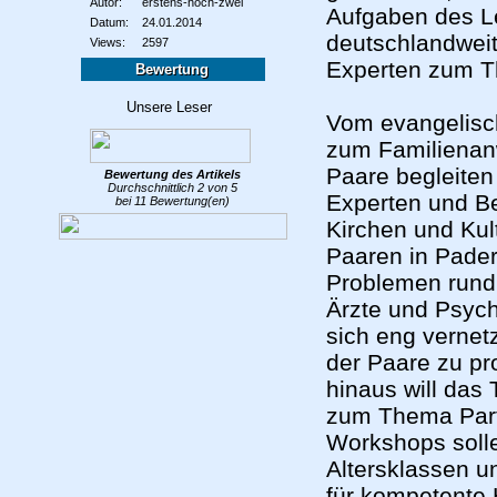
Autor:
erstens-hoch-zwei
Aufgaben des L
Datum:
24.01.2014
deutschlandweit
Views:
2597
Experten zum T
Bewertung
Vom evangelisch
zum Familienanw
Paare begleiten
Bewertung des
Artikels
Durchschnittlich
2
von
5
Experten und Be
bei
11
Bewertung(en)
Kirchen und Kul
Paaren in Pader
Problemen rund 
Ärzte und Psych
sich eng verne
der Paare zu pr
hinaus will das 
zum Thema Part
Workshops solle
Altersklassen 
für kompetente 