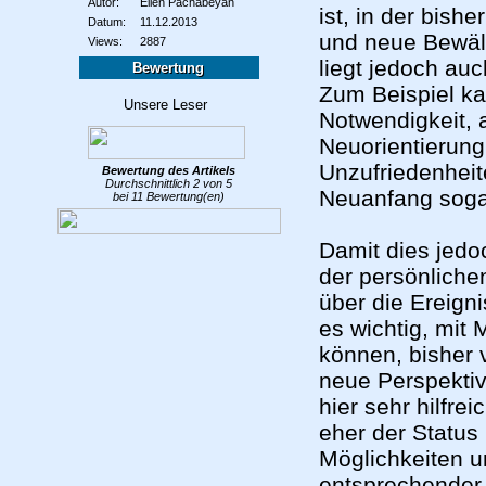
Autor:
Ellen Pachabeyan
ist, in der bish
Datum:
11.12.2013
und neue Bewält
Views:
2887
liegt jedoch au
Bewertung
Zum Beispiel ka
Notwendigkeit, 
Neuorientierung
Unzufriedenheit
Bewertung des
Artikels
Durchschnittlich
2
von
5
Neuanfang sogar
bei
11
Bewertung(en)
Damit dies jedo
der persönliche
über die Ereigni
es wichtig, mit
können, bisher
neue Perspekti
hier sehr hilfre
eher der Status
Möglichkeiten u
entsprechender 