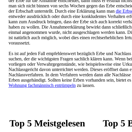
der Erbe für die Annahme entscheidet, dann muss er erstmal nich
man sich nicht binnen von sechs Wochen gegen das Erbe entschei
der Erbschaft unterstellt. Durch eine Erklärung kann man
die Erbs
entweder ausdrücklich oder durch eine konkludentes Verhalten erf
kann zum Ausdruck bringen, dass der Erbe sich auch korrekt verhä
haben zu wollen.
Die Annahmeerklärung bewirkt dann schließlich, 
einmal angenommen wurde, nicht ausgeschlagen werden kann. D
ist natürlich auch möglich, wobei dies einen rechtserheblichen Ir
voraussetzt.
Es ist auf jeden Fall empfehlenswert bezüglich Erbe und Nachlass
suchen, der die wichtigsten Fragen sachlich klären kann. Wenn b
vorliegen oder Verwahrgegenstände, wie beispielsweise eine Urku
Nachlassgericht davon unterrichtet werden. Dieses eröffnet dann 
Nachlassverfahren. In dem Verfahren werden dann alle Nachlässe 
Erben ausgehändigt. Sollten keine Erben vorhanden sein, bietet es
Wohnung fachmännisch entrümpeln
zu lassen.
Top 5 Meistgelesen
Top 5 