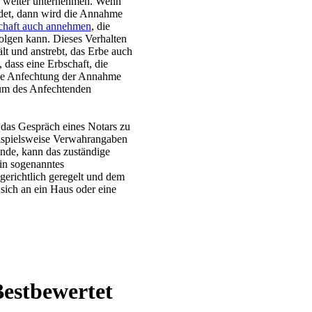
ts weiter unternehmen. Wenn
det, dann wird die Annahme
chaft auch annehmen
, die
olgen kann. Dieses Verhalten
lt und anstrebt, das Erbe auch
dass eine Erbschaft, die
ie Anfechtung der Annahme
rtum des Anfechtenden
 das Gespräch eines Notars zu
eispielsweise Verwahrangaben
nde, kann das zuständige
ein sogenanntes
gerichtlich geregelt und dem
 sich an ein Haus oder eine
Bestbewertet