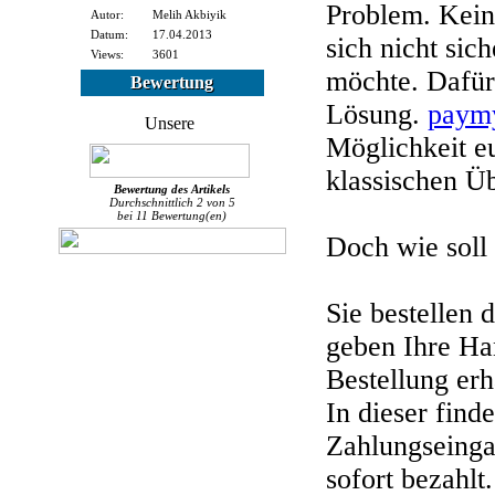
Problem. Keine
Autor:
Melih Akbiyik
Datum:
17.04.2013
sich nicht si
Views:
3601
möchte. Dafür 
Bewertung
Lösung.
paym
Möglichkeit e
klassischen Ü
Bewertung des
Artikels
Durchschnittlich
2
von
5
bei
11
Bewertung(en)
Doch wie soll 
Sie bestellen 
geben Ihre Ha
Bestellung erh
In dieser find
Zahlungseinga
sofort bezahlt