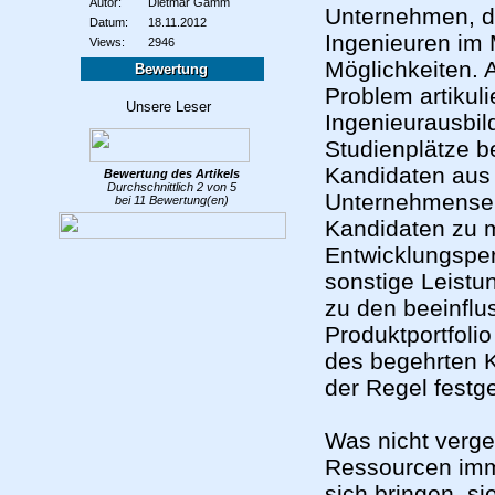
Autor:
Dietmar Gamm
Unternehmen, d
Datum:
18.11.2012
Ingenieuren im 
Views:
2946
Möglichkeiten. 
Bewertung
Problem artikuli
Ingenieurausbil
Studienplätze b
Kandidaten aus 
Bewertung des
Artikels
Durchschnittlich
2
von
5
Unternehmensebe
bei
11
Bewertung(en)
Kandidaten zu m
Entwicklungspe
sonstige Leist
zu den beeinflu
Produktportfoli
des begehrten K
der Regel festge
Was nicht verge
Ressourcen imm
sich bringen, s