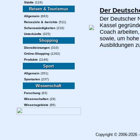
Städte
(124)
Reisen & Tourismus
Der Deutsch
Allgemein
(663)
Der Deutscher 
Reiseziele & -berichte
(511)
Kassel gegründe
Sehenswürdigkeiten
(216)
Coach arbeiten,
Unterkünfte
(325)
sowie, um hohe
Shopping
Ausbildungen zu
Dienstleistungen
(310)
Online-Shopping
(1262)
Produkte
(1146)
Sport
Allgemein
(351)
Sportarten
(237)
Wissenschaft
Forschung
(63)
Wissenschaften
(29)
Wissensgebiete
(86)
Copyright © 2006-2026 