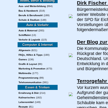
Arbeit, Beruf & Bildung
Dirk Fischer 
Aus- und Weiterbildung
(894)
Bürgermeisterkan
Bau & Handwerk
(316)
seiner Website 
Berufe & Berufswahl
(189)
der SPD für Eich
Schule & Studium
(148)
Vorstellungen üb
Auto & Verkehr
folgendermaßen 
Auto & Motorrad
(283)
Schifffahrt
(13)
Verkehr & Logistik
(115)
Der Blog zur
Computer & Internet
Die Kommunalpol
Allgemein
(621)
Rückgrat der fö
FAQs, Hilfen & Tipps
(190)
Deutschland. Um
Games
(136)
Entwicklung in 
Grafik & Layout
(86)
und Bürgerinnen
Marketing & Promotion
(473)
Multimedia
(177)
Programmierung
(99)
Terrorgefahr
Telekommunikation
(381)
Vor kurzem wurd
Essen & Trinken
Aufgrund der gu
Ernährung & Diät
(214)
Geheimdienstes.
Kulinarisches
(182)
Schäuble kam es
Lebensmittel
(149)
Rezepte
(81)
versuchen, ihre 