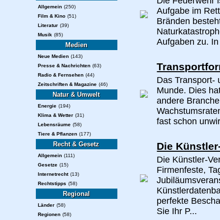
Die Feuerwehr i
Allgemein
(250)
Aufgabe im Ret
Film & Kino
(51)
Bränden besteh
Literatur
(39)
Naturkatastrop
Musik
(85)
Aufgaben zu. In
Medien
Neue Medien
(143)
Transportfor
Presse & Nachrichten
(63)
Radio & Fernsehen
(44)
Das Transport- u
Zeitschriften & Magazine
(46)
Munde. Dies hat
Natur & Umwelt
andere Branche 
Energie
(194)
Wachstumsraten 
Klima & Wetter
(31)
fast schon unwi
Lebensräume
(58)
Tiere & Pflanzen
(177)
Recht & Gesetz
Die Künstle
Allgemein
(111)
Die Künstler-Ve
Gesetze
(15)
Firmenfeste, T
Internetrecht
(13)
Jubiläumsverans
Rechtstipps
(58)
Künstlerdatenba
Regional
perfekte Bescha
Länder
(58)
Sie Ihr P...
Regionen
(58)