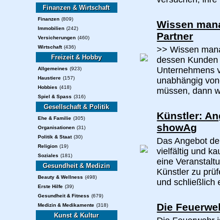
Finanzen & Wirtschaft
Finanzen
(809)
Wissen manag
Immobilien
(242)
Partner
Versicherungen
(460)
Wirtschaft
(436)
>> Wissen manag
Freizeit & Hobby
dessen Kunden 
Unternehmens v
Allgemeines
(923)
Haustiere
(157)
unabhängig von
Hobbies
(418)
müssen, dann we
Spiel & Spass
(316)
Gesellschaft & Politik
Künstler: A
Ehe & Familie
(305)
showAg
Organisationen
(31)
Politik & Staat
(30)
Das Angebot der
Religion
(19)
vielfältig und k
Soziales
(181)
eine Veranstaltu
Gesundheit & Medizin
Künstler zu prü
Beauty & Wellness
(498)
und schließlich 
Erste Hilfe
(39)
Gesundheit & Fitness
(679)
Die Feuerwe
Medizin & Medikamente
(318)
Kunst & Kultur