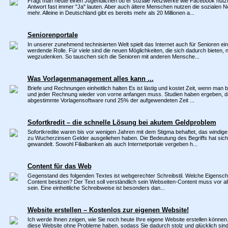
Fragt man heute einen Jugendlichen ob er soziale Netzwerke wie Facebook nutzt,
Antwort fast immer "Ja" lauten. Aber auch ältere Menschen nutzen die sozialen 
mehr. Alleine in Deutschland gibt es bereits mehr als 20 Millionen a...
Seniorenportale
In unserer zunehmend technisierten Welt spielt das Internet auch für Senioren e
werdende Rolle. Für viele sind die neuen Möglichkeiten, die sich dadurch bieten, 
wegzudenken. So tauschen sich die Senioren mit anderen Mensche...
Was Vorlagenmanagement alles kann ...
Briefe und Rechnungen einheitlich halten Es ist lästig und kostet Zeit, wenn man b
und jeder Rechnung wieder von vorne anfangen muss. Studien haben ergeben, d
abgestimmte Vorlagensoftware rund 25% der aufgewendeten Zeit ...
Sofortkredit – die schnelle Lösung bei akutem Geldproblem
Sofortkredite waren bis vor wenigen Jahren mit dem Stigma behaftet, das windige 
zu Wucherzinsen Gelder ausgeliehen haben. Die Bedeutung des Begriffs hat sich 
gewandelt. Sowohl Filialbanken als auch Internetportale vergeben h...
Content für das Web
Gegenstand des folgenden Textes ist webgerechter Schreibstil. Welche Eigenscha
Content besitzen? Der Text soll verständlich sein Webseiten-Content muss vor al
sein. Eine einheitliche Schreibweise ist besonders dan...
Website erstellen – Kostenlos zur eigenen Website!
Ich werde Ihnen zeigen, wie Sie noch heute Ihre eigene Website erstellen können
diese Website ohne Probleme haben, sodass Sie dadurch stolz und glücklich sind, 