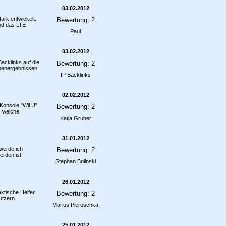
03.02.2012
ark entwickelt.
und das LTE
Paul
03.02.2012
acklinks auf die
inenergebnissen
IP Backlinks
02.02.2012
Konsole "Wii U"
, welche
Katja Gruber
31.01.2012
werde ich
erden ist
Stephan Bolinski
26.01.2012
aktische Helfer
utzern
Marius Pieruschka
25.01.2012