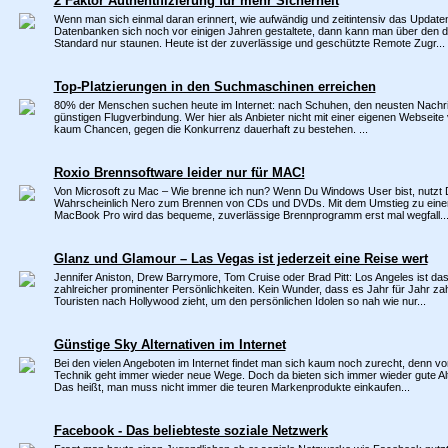
2 Faktor Authentifizierung für mehr Sicherheit
Wenn man sich einmal daran erinnert, wie aufwändig und zeitintensiv das Update
Datenbanken sich noch vor einigen Jahren gestaltete, dann kann man über den de
Standard nur staunen. Heute ist der zuverlässige und geschützte Remote Zugr...
Top-Platzierungen in den Suchmaschinen erreichen
80% der Menschen suchen heute im Internet: nach Schuhen, den neusten Nachri
günstigen Flugverbindung. Wer hier als Anbieter nicht mit einer eigenen Webseite v
kaum Chancen, gegen die Konkurrenz dauerhaft zu bestehen. ...
Roxio Brennsoftware leider nur für MAC!
Von Microsoft zu Mac – Wie brenne ich nun? Wenn Du Windows User bist, nutzt 
Wahrscheinlich Nero zum Brennen von CDs und DVDs. Mit dem Umstieg zu eine
MacBook Pro wird das bequeme, zuverlässige Brennprogramm erst mal wegfall..
Glanz und Glamour – Las Vegas ist jederzeit eine Reise wert
Jennifer Aniston, Drew Barrymore, Tom Cruise oder Brad Pitt: Los Angeles ist d
zahlreicher prominenter Persönlichkeiten. Kein Wunder, dass es Jahr für Jahr zah
Touristen nach Hollywood zieht, um den persönlichen Idolen so nah wie nur...
Günstige Sky Alternativen im Internet
Bei den vielen Angeboten im Internet findet man sich kaum noch zurecht, denn vor
Technik geht immer wieder neue Wege. Doch da bieten sich immer wieder gute Alt
Das heißt, man muss nicht immer die teuren Markenprodukte einkaufen...
Facebook - Das beliebteste soziale Netzwerk