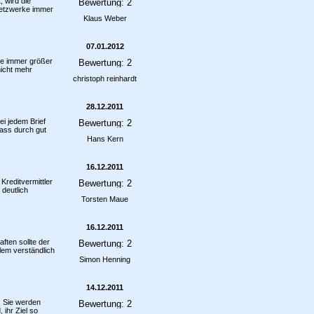
 wird die
Netzwerke immer
Klaus Weber
07.01.2012
ine immer größer
nicht mehr
christoph reinhardt
28.12.2011
ei jedem Brief
ass durch gut
Hans Kern
16.12.2011
Kreditvermittler
deutlich
Torsten Maue
16.12.2011
ften sollte der
lem verständlich
Simon Henning
14.12.2011
. Sie werden
ihr Ziel so