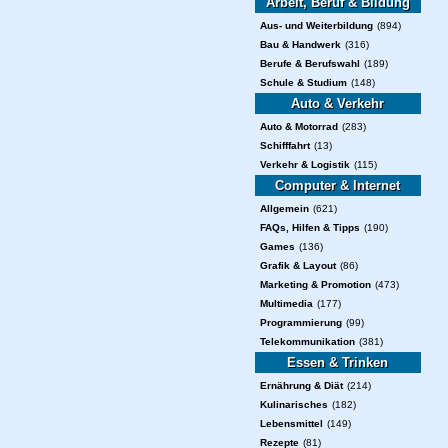
Arbeit, Beruf & Bildung
Aus- und Weiterbildung
(894)
Bau & Handwerk
(316)
Berufe & Berufswahl
(189)
Schule & Studium
(148)
Auto & Verkehr
Auto & Motorrad
(283)
Schifffahrt
(13)
Verkehr & Logistik
(115)
Computer & Internet
Allgemein
(621)
FAQs, Hilfen & Tipps
(190)
Games
(136)
Grafik & Layout
(86)
Marketing & Promotion
(473)
Multimedia
(177)
Programmierung
(99)
Telekommunikation
(381)
Essen & Trinken
Ernährung & Diät
(214)
Kulinarisches
(182)
Lebensmittel
(149)
Rezepte
(81)