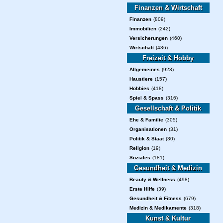
Finanzen & Wirtschaft
Finanzen
(809)
Immobilien
(242)
Versicherungen
(460)
Wirtschaft
(436)
Freizeit & Hobby
Allgemeines
(923)
Haustiere
(157)
Hobbies
(418)
Spiel & Spass
(316)
Gesellschaft & Politik
Ehe & Familie
(305)
Organisationen
(31)
Politik & Staat
(30)
Religion
(19)
Soziales
(181)
Gesundheit & Medizin
Beauty & Wellness
(498)
Erste Hilfe
(39)
Gesundheit & Fitness
(679)
Medizin & Medikamente
(318)
Kunst & Kultur