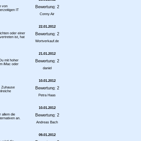
n von
rzeitigen IT
Conny Air
22.01.2012
chten oder einer
ertreten ist, hat
Wortverkauf.de
21.01.2012
Du mit hoher
m iMac oder
.
daniel
10.01.2012
as Zuhause
lreiche
Petra Haas
10.01.2012
 allem die
ernativen an.
Andreas Bach
09.01.2012