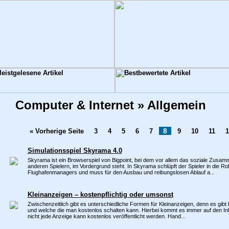
Computer & Internet » Allgemein
8
« Vorherige Seite
3
4
5
6
7
9
10
11
1
Simulationsspiel Skyrama 4.0
Skyrama ist ein Browserspiel von Bigpoint, bei dem vor allem das soziale Zusamm
anderen Spielern, im Vordergrund steht. In Skyrama schlüpft der Spieler in die Rol
Flughafenmanagers und muss für den Ausbau und reibungslosen Ablauf a...
Kleinanzeigen – kostenpflichtig oder umsonst
Zwischenzeitlich gibt es unterschiedliche Formen für Kleinanzeigen, denn es gibt 
und welche die man kostenlos schalten kann. Hierbei kommt es immer auf den Inh
nicht jede Anzeige kann kostenlos veröffentlicht werden. Hand...