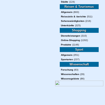
Städte
(124)
Reisen & Tourismus
Allgemein
(663)
Reiseziele & -berichte
(511)
Sehenswürdigkeiten
(216)
Unterkünfte
(325)
Shopping
Dienstleistungen
(310)
Online-Shopping
(1262)
Produkte
(1146)
Sport
Allgemein
(351)
Sportarten
(237)
Wissenschaft
Forschung
(63)
Wissenschaften
(29)
Wissensgebiete
(86)