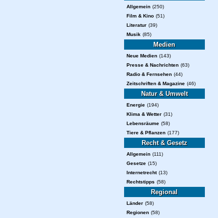
Allgemein
(250)
Film & Kino
(51)
Literatur
(39)
Musik
(85)
Medien
Neue Medien
(143)
Presse & Nachrichten
(63)
Radio & Fernsehen
(44)
Zeitschriften & Magazine
(46)
Natur & Umwelt
Energie
(194)
Klima & Wetter
(31)
Lebensräume
(58)
Tiere & Pflanzen
(177)
Recht & Gesetz
Allgemein
(111)
Gesetze
(15)
Internetrecht
(13)
Rechtstipps
(58)
Regional
Länder
(58)
Regionen
(58)