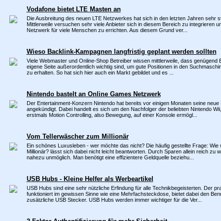
Vodafone bietet LTE Masten an
Die Ausbreitung des neuen LTE Netzwerkes hat sich in den letzten Jahren sehr st
Mittlerweile versuchen sehr viele Anbieter sich in diesem Bereich zu integrieren 
Netzwerk für viele Menschen zu errichten. Aus diesem Grund ver...
Wieso Backlink-Kampagnen langfristig geplant werden sollten
Viele Webmaster und Online-Shop Betreiber wissen mittlerweile, dass genügend B
eigene Seite außerordentlich wichtig sind, um gute Positionen in den Suchmasch
zu erhalten. So hat sich hier auch ein Markt gebildet und es ...
Nintendo bastelt an Online Games Netzwerk
Der Entertainment-Konzern Nintendo hat bereits vor einigen Monaten seine neue 
angekündigt. Dabei handelt es sich um den Nachfolger der beliebten Nintendo Wii
erstmals Motion Controlling, also Bewegung, auf einer Konsole ermögl...
Vom Tellerwäscher zum Millionär
Ein schönes Luxusleben - wer möchte das nicht? Die häufig gestellte Frage: Wie 
Millionär? lässt sich dabei nicht leicht beantworten. Durch Sparen allein reich zu w
nahezu unmöglich. Man benötigt eine effizientere Geldquelle beziehu...
USB Hubs - Kleine Helfer als Werbeartikel
USB Hubs sind eine sehr nützliche Erfindung für alle Technikbegeisterten. Der pr
funktioniert im gewissen Sinne wie eine Mehrfachsteckdose, bietet dabei den Ben
zusätzliche USB Stecker. USB Hubs werden immer wichtiger für die Ver...