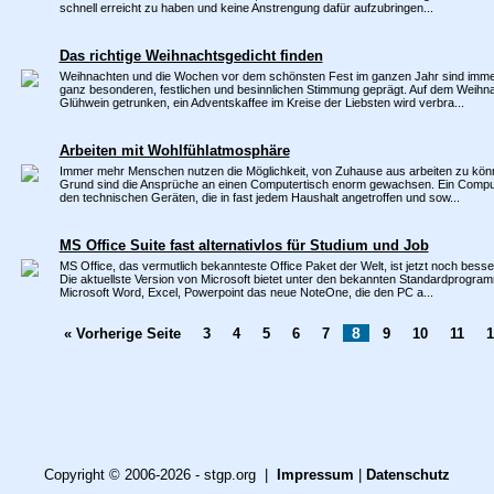
schnell erreicht zu haben und keine Anstrengung dafür aufzubringen...
Das richtige Weihnachtsgedicht finden
Weihnachten und die Wochen vor dem schönsten Fest im ganzen Jahr sind imme
ganz besonderen, festlichen und besinnlichen Stimmung geprägt. Auf dem Weihn
Glühwein getrunken, ein Adventskaffee im Kreise der Liebsten wird verbra...
Arbeiten mit Wohlfühlatmosphäre
Immer mehr Menschen nutzen die Möglichkeit, von Zuhause aus arbeiten zu kön
Grund sind die Ansprüche an einen Computertisch enorm gewachsen. Ein Compu
den technischen Geräten, die in fast jedem Haushalt angetroffen und sow...
MS Office Suite fast alternativlos für Studium und Job
MS Office, das vermutlich bekannteste Office Paket der Welt, ist jetzt noch besser,
Die aktuellste Version von Microsoft bietet unter den bekannten Standardprogra
Microsoft Word, Excel, Powerpoint das neue NoteOne, die den PC a...
8
« Vorherige Seite
3
4
5
6
7
9
10
11
1
Copyright © 2006-2026 - stgp.org |
Impressum
|
Datenschutz