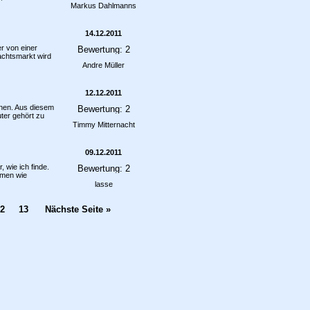
Markus Dahlmanns
14.12.2011
r von einer
achtsmarkt wird
Andre Müller
12.12.2011
nen. Aus diesem
ter gehört zu
Timmy Mitternacht
09.12.2011
 wie ich finde.
mmen wie
lasse
2
13
Nächste Seite »