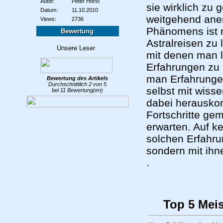
Autor:
Peter Horst
sie wirklich zu
Datum:
11.10.2010
weitgehend aner
Views:
2736
Phänomens ist 
Bewertung
Astralreisen zu
mit denen man 
Erfahrungen zu 
man Erfahrunge
Bewertung des
Artikels
Durchschnittlich
2
von
5
selbst mit wiss
bei
11
Bewertung(en)
dabei herauskom
Fortschritte ge
erwarten. Auf k
solchen Erfahru
sondern mit ih
.
Top 5 Mei