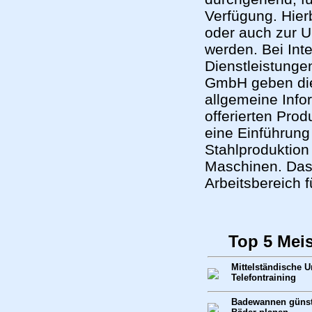
Verfügung. Hier
oder auch zur 
werden. Bei Int
Dienstleistung
GmbH geben die 
allgemeine Inf
offerierten Pro
eine Einführun
Stahlproduktion
Maschinen. Das 
Arbeitsbereich 
Top 5 Mei
Mittelständische 
Telefontraining
Badewannen günsti