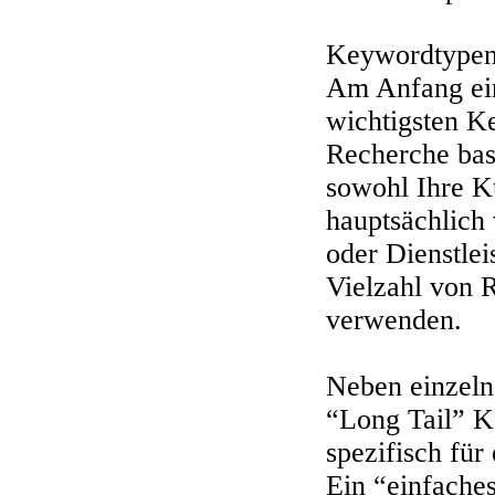
Keywordtype
Am Anfang ei
wichtigsten K
Recherche basi
sowohl Ihre K
hauptsächlich
oder Dienstlei
Vielzahl von 
verwenden.
Neben einzelne
“Long Tail” K
spezifisch für
Ein “einfache