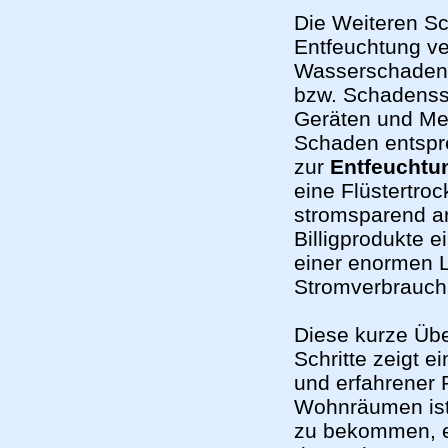
Die Weiteren Sc
Entfeuchtung v
Wasserschadens
bzw. Schadenss
Geräten und Me
Schaden entspr
zur
Entfeuchtu
eine Flüstertro
stromsparend ar
Billigprodukte e
einer enormen 
Stromverbrauch
Diese kurze Üb
Schritte zeigt e
und erfahrener P
Wohnräumen ist 
zu bekommen, ei