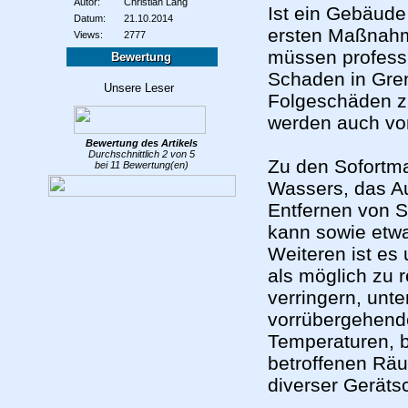
Autor:
Christian Lang
Ist ein Gebäude
Datum:
21.10.2014
ersten Maßnah
Views:
2777
müssen professi
Bewertung
Schaden in Gren
Folgeschäden 
werden auch vo
Bewertung des
Artikels
Durchschnittlich
2
von
5
Zu den Sofortm
bei
11
Bewertung(en)
Wassers, das A
Entfernen von S
kann sowie etw
Weiteren ist es 
als möglich zu 
verringern, unt
vorrübergehend
Temperaturen, b
betroffenen Räu
diverser Gerätsc