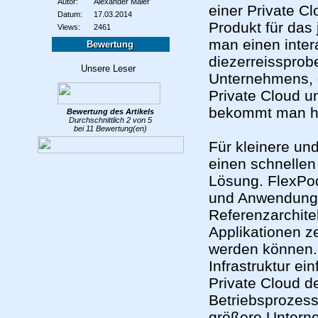
Autor:
Alexander Maier
einer Private C
Datum:
17.03.2014
Produkt für das
Views:
2461
man einen inter
Bewertung
diezerreisspro
Unternehmens, d
Private Cloud u
bekommt man hie
Bewertung des
Artikels
Durchschnittlich
2
von
5
bei
11
Bewertung(en)
Für kleinere un
einen schnellen 
Lösung. FlexPod
und Anwendungen
Referenzarchite
Applikationen ze
werden können
Infrastruktur ei
Private Cloud de
Betriebsprozess
größere Untern