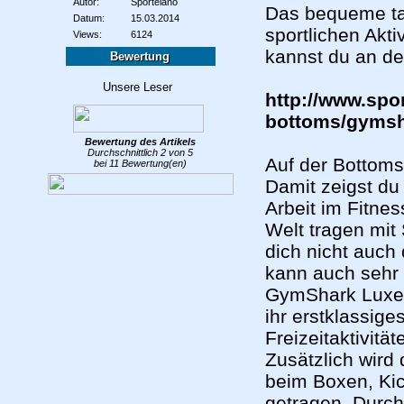
Autor:
Sportelano
Das bequeme tag
Datum:
15.03.2014
sportlichen Akt
Views:
6124
kannst du an d
Bewertung
http://www.sp
bottoms/gymsha
Bewertung des
Artikels
Durchschnittlich
2
von
5
Auf der Bottoms
bei
11
Bewertung(en)
Damit zeigst du 
Arbeit im Fitne
Welt tragen mit
dich nicht auc
kann auch sehr
GymShark Luxe F
ihr erstklassig
Freizeitaktivit
Zusätzlich wird
beim Boxen, Ki
getragen. Durch