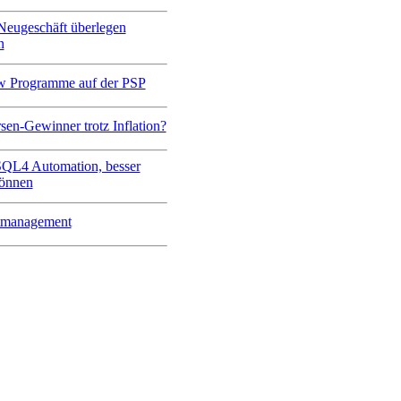
 Neugeschäft überlegen
n
 Programme auf der PSP
en-Gewinner trotz Inflation?
QL4 Automation, besser
können
ktmanagement