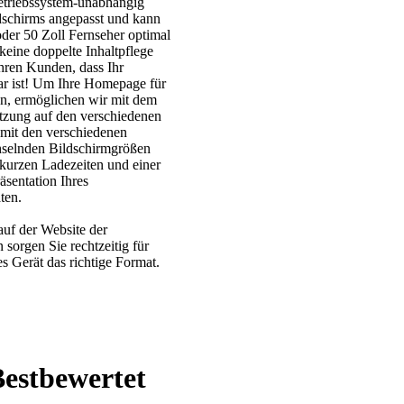
etriebssystem-unabhängig
ldschirms angepasst und kann
er 50 Zoll Fernseher optimal
keine doppelte Inhaltpflege
hren Kunden, dass Ihr
ar ist! Um Ihre Homepage für
en, ermöglichen wir mit dem
tzung auf den verschiedenen
 mit den verschiedenen
hselnden Bildschirmgrößen
 kurzen Ladezeiten und einer
äsentation Ihres
ten.
auf der Website der
 sorgen Sie rechtzeitig für
es Gerät das richtige Format.
Bestbewertet