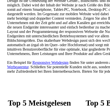
Design ist die Umsetzung der Website Geräte-, Bildschirm- und B
möglich. Dabei wird der Inhalt der Website je nach Größe des Bi
somit auf einem Smartphone, Tablet-PC, Notebook, Desktop-PC od
dargestellt werden. Im Gegensatz zur mobilen Website wird dabei 
mehr benötigt und doppelter Content vermieden. Zeigen Sie also I
Unternehmen mit der Zeit geht und auf allen Kanälen gut erreichb
die neuen Endgeräte interessanter und einfach bedienbar zu mach
Layout und der Programmierung der responsiven Webseite die Nu
Endgeräten mit unterschiedlichen Betriebssystemen und vor allem
Bildschirmgrößen. Das skalierbare Webdesign passt sich den wec
automatisch an (egal ob im Quer- oder Hochformat) und sorgt mit
intuitiven Benutzeroberfläche für eine optimale, klar gegliederte Pr
Unternehmens, Ihrer Leistungen und Ihrer Produkte auf allen Gerä
Ein Beispiel für
Responsive Webdesign
finden Sie unter anderem 
Werbeagentur
.
Schließen Sie potentielle Kunden nicht aus, sondern
mehr Zufriedenheit bei Ihren Internetbesuchern. Bieten Sie für jed
Top 5 Meistgelesen
Top 5 