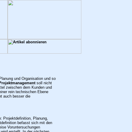
 Planung und Organisation und so
 Projektmanagement
soll nicht
ittel zwischen dem Kunden und
 einer rein technischen Ebene
ht auch besser die
 Projektdefinition, Planung,
definition befasst sich mit den
eise Voruntersuchungen
ird erstellt. In der nächsten