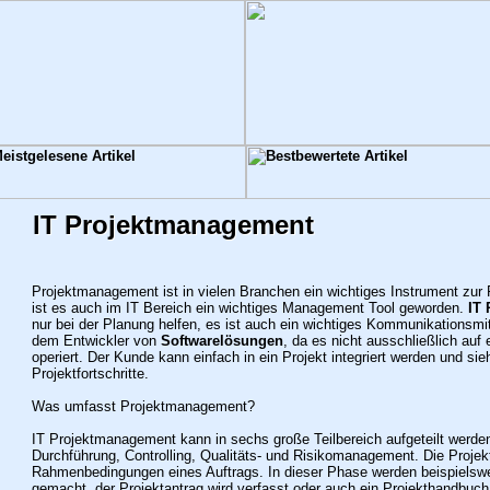
IT Projektmanagement
Projektmanagement ist in vielen Branchen ein wichtiges Instrument zur
ist es auch im IT Bereich ein wichtiges Management Tool geworden.
IT
nur bei der Planung helfen, es ist auch ein wichtiges Kommunikationsm
dem Entwickler von
Softwarelösungen
, da es nicht ausschließlich auf
operiert. Der Kunde kann einfach in ein Projekt integriert werden und sie
Projektfortschritte.
Was umfasst Projektmanagement?
IT Projektmanagement kann in sechs große Teilbereich aufgeteilt werden:
Durchführung, Controlling, Qualitäts- und Risikomanagement. Die Projekt
Rahmenbedingungen eines Auftrags. In dieser Phase werden beispielsw
gemacht, der Projektantrag wird verfasst oder auch ein Projekthandbuch w