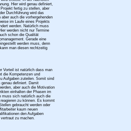
ung. Hier wird genau definiert,
rojekt fertig zu stellen, aber
der Durchführung wird das
n aber auch die vorhergehenden
eise im Laufe eines Projekts
ndert werden.
Natürlich muss
ier werden nicht nur Termine
auch schon die Qualität
sikomanagement. Gerade eine
eingestellt werden muss, denn
 kann man diesen rechtzeitig
 Vorteil ist natürlich dass man
nnt die Kompetenzen und
u Aufgaben zuteilen. Somit sind
genau definiert. Damit
 werden, aber auch die Motivation
rikten einhalten der Phasen im
 muss sich natürlich auch die
e reagieren zu können. Es kommt
Stellen gebraucht werden oder
 Mitarbeiter kaum neuen
alifikationen den Aufgaben
 vertraut zu machen.