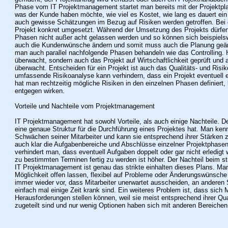
Phase vom IT Projektmanagement startet man bereits mit der Projektplan
was der Kunde haben möchte, wie viel es Kostet, wie lang es dauert ein P
auch gewisse Schätzungen im Bezug auf Risiken werden getroffen. Bei 
Projekt konkret umgesetzt. Während der Umsetzung des Projekts dürfe
Phasen nicht außer acht gelassen werden und so können sich beispielsw
auch die Kundenwünsche ändern und somit muss auch die Planung geä
man auch parallel nachfolgende Phasen behandeln wie das Controlling. H
überwacht, sondern auch das Projekt auf Wirtschaftlichkeit geprüft und 
überwacht. Entscheiden für ein Projekt ist auch das Qualitäts- und Ri
umfassende Risikoanalyse kann verhindern, dass ein Projekt eventuell 
hat man rechtzeitig mögliche Risiken in den einzelnen Phasen definiert,
entgegen wirken.
Vorteile und Nachteile vom Projektmanagement
IT Projektmanagement hat sowohl Vorteile, als auch einige Nachteile. Der
eine genaue Struktur für die Durchführung eines Projektes hat. Man ke
Schwächen seiner Mitarbeiter und kann sie entsprechend ihrer Stärken z
auch klar die Aufgabenbereiche und Abschlüsse einzelner Projektphasen 
verhindert man, dass eventuell Aufgaben doppelt oder gar nicht erledigt
zu bestimmten Terminen fertig zu werden ist höher. Der Nachteil beim st
IT Projektmanagement ist genau das strikte einhalten dieses Plans. Man
Möglichkeit offen lassen, flexibel auf Probleme oder Änderungswünsch
immer wieder vor, dass Mitarbeiter unerwartet ausscheiden, an anderen 
einfach mal einige Zeit krank sind. Ein weiteres Problem ist, dass sich
Herausforderungen stellen können, weil sie meist entsprechend ihrer Qu
zugeteilt sind und nur wenig Optionen haben sich mit anderen Bereichen