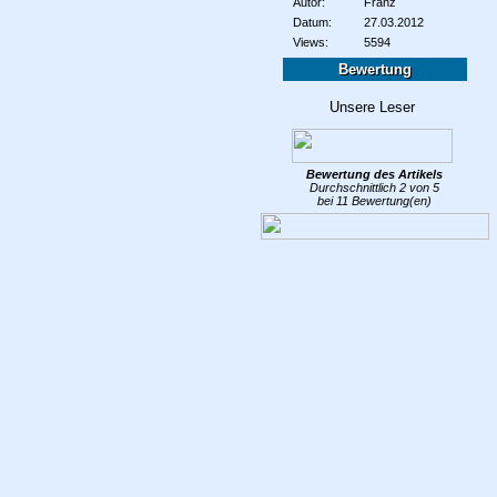
Autor:
Franz
Datum:
27.03.2012
Views:
5594
Bewertung
Bewertung des
Artikels
Durchschnittlich
2
von
5
bei
11
Bewertung(en)