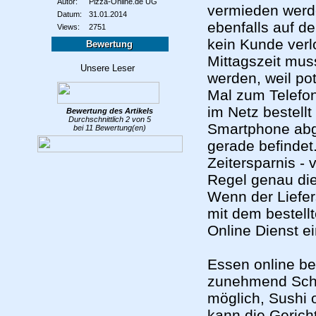
Autor:
Pizza-Online.de UG
vermieden werde
Datum:
31.01.2014
ebenfalls auf d
Views:
2751
kein Kunde verlo
Bewertung
Mittagszeit mus
werden, weil po
Mal zum Telefo
im Netz bestell
Bewertung des
Artikels
Durchschnittlich
2
von
5
Smartphone abge
bei
11
Bewertung(en)
gerade befindet
Zeitersparnis -
Regel genau die
Wenn der Liefer
mit dem bestellt
Online Dienst 
Essen online be
zunehmend Schul
möglich, Sushi 
kann die Gerich