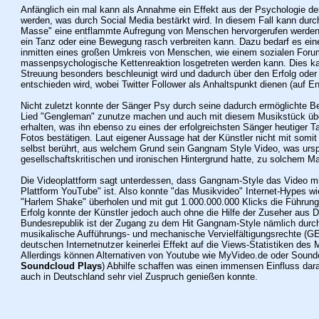
Anfänglich ein mal kann als Annahme ein Effekt aus der Psychologie d
werden, was durch Social Media bestärkt wird. In diesem Fall kann durch
Masse" eine entflammte Aufregung von Menschen hervorgerufen werden,
ein Tanz oder eine Bewegung rasch verbreiten kann. Dazu bedarf es eine
inmitten eines großen Umkreis von Menschen, wie einem sozialen Foru
massenpsychologische Kettenreaktion losgetreten werden kann. Dies ka
Streuung besonders beschleunigt wird und dadurch über den Erfolg oder
entschieden wird, wobei Twitter Follower als Anhaltspunkt dienen (auf E
Nicht zuletzt konnte der Sänger Psy durch seine dadurch ermöglichte Be
Lied "Gengleman" zunutze machen und auch mit diesem Musikstück übe
erhalten, was ihn ebenso zu eines der erfolgreichsten Sänger heutiger 
Fotos bestätigen.
Laut eigener Aussage hat der Künstler nicht mit somit
selbst berührt, aus welchem Grund sein Gangnam Style Video, was ursp
gesellschaftskritischen und ironischen Hintergrund hatte, zu solchem
Die Videoplattform sagt unterdessen, dass Gangnam-Style das Video mit
Plattform YouTube" ist. Also konnte "das Musikvideo" Internet-Hypes wi
"Harlem Shake" überholen und mit gut 1.000.000.000 Klicks die Führung 
Erfolg konnte der Künstler jedoch auch ohne die Hilfe der Zuseher aus D
Bundesrepublik ist der Zugang zu dem Hit Gangnam-Style nämlich durch 
musikalische Aufführungs- und mechanische Vervielfältigungsrechte (
deutschen Internetnutzer keinerlei Effekt auf die Views-Statistiken de
Allerdings können Alternativen von Youtube wie MyVideo.de oder Sound
Soundcloud Plays
) Abhilfe schaffen was einen immensen Einfluss dara
auch in Deutschland sehr viel Zuspruch genießen konnte.