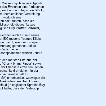
er Massenpsychologie aufgeführt
 das Erreichen einer "kritischen
 wodurch sich bspw. ein Stück,
r übersichtlichen Verbreitung
m, wodurch eine
nn dazu führen, dass die
 Misserfolg dieses Tanzes
nglisch
Buy Twitter Follower
).
liebtheit auch für sein neues
r 500-tausend Youtube-Klicks
Tage macht, was die Instagram
 Andrang gerechnet und ist
rünglich einen
 Massenphänomen werden konnte.
 den meisten Hits auf "der
e "Charly bit my Finger" sowie
der Chartliste erreichen. Jenen
eutschland erreichen. In der
die Gesellschaft für
GEMA) unterbunden, weswegen die
s Musikvideos ausüben können.
cloud (in englischer Sprache
Buy
uf hatte, dass den Videoclip