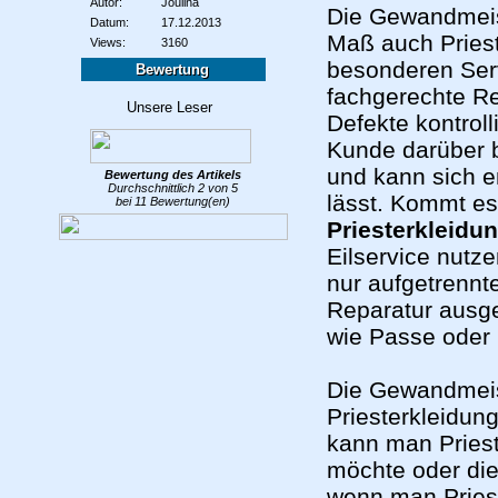
Autor:
Joulina
Die Gewandmeist
Datum:
17.12.2013
Maß auch Priest
Views:
3160
besonderen Serv
Bewertung
fachgerechte Re
Defekte kontroll
Kunde darüber b
und kann sich e
Bewertung des
Artikels
Durchschnittlich
2
von
5
lässt. Kommt es
bei
11
Bewertung(en)
Priesterkleidu
Eilservice nutze
nur aufgetrennt
Reparatur ausge
wie Passe oder
Die Gewandmeis
Priesterkleidun
kann man Priest
möchte oder die
wenn man Pries