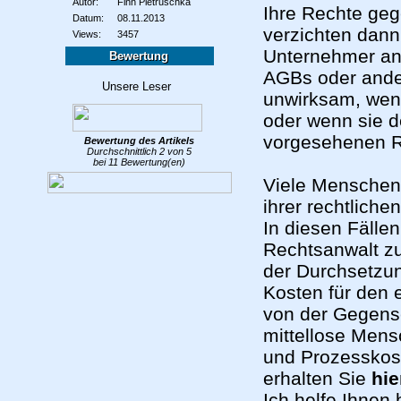
Autor:
Finn Pietruschka
Ihre Rechte ge
Datum:
08.11.2013
verzichten dann
Views:
3457
Unternehmer an
Bewertung
AGBs oder ande
unwirksam, wen
oder wenn sie d
vorgesehenen R
Bewertung des
Artikels
Durchschnittlich
2
von
5
bei
11
Bewertung(en)
Viele Menschen
ihrer rechtlich
In diesen Fälle
Rechtsanwalt zu
der Durchsetzun
Kosten für den
von der Gegense
mittellose Mens
und Prozesskost
erhalten Sie
hie
Ich helfe Ihnen