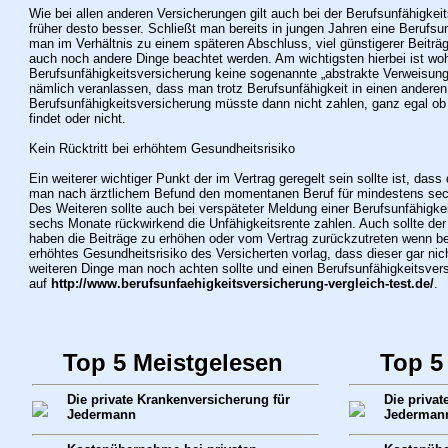
Wie bei allen anderen Versicherungen gilt auch bei der Berufsunfähigkeit
früher desto besser.
Schließt man bereits in jungen Jahren eine Berufsun
man im Verhältnis zu einem späteren Abschluss, viel günstigerer Beiträ
auch noch andere Dinge beachtet werden. Am wichtigsten hierbei ist woh
Berufsunfähigkeitsversicherung keine sogenannte „abstrakte Verweisung“
nämlich veranlassen, dass man trotz Berufsunfähigkeit in einen anderen
Berufsunfähigkeitsversicherung müsste dann nicht zahlen, ganz egal ob
findet oder nicht.
Kein Rücktritt bei erhöhtem Gesundheitsrisiko
Ein weiterer wichtiger Punkt der im Vertrag geregelt sein sollte ist, dass
man nach ärztlichem Befund den momentanen Beruf für mindestens sec
Des Weiteren sollte auch bei verspäteter Meldung einer Berufsunfähigke
sechs Monate rückwirkend die Unfähigkeitsrente zahlen. Auch sollte der 
haben die Beiträge zu erhöhen oder vom Vertrag zurückzutreten wenn be
erhöhtes Gesundheitsrisiko des Versicherten vorlag, dass dieser gar ni
weiteren Dinge man noch achten sollte und einen Berufsunfähigkeitsvers
auf
http://www.berufsunfaehigkeitsversicherung-vergleich-test.de/
.
Top 5 Meistgelesen
Top 5
Die private Krankenversicherung für
Die privat
Jedermann
Jederman