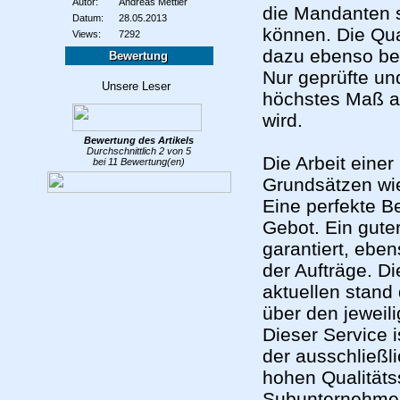
Autor:
Andreas Mettler
die Mandanten s
Datum:
28.05.2013
können. Die Qual
Views:
7292
dazu ebenso bei
Bewertung
Nur geprüfte und
höchstes Maß an
wird.
Bewertung des
Artikels
Durchschnittlich
2
von
5
Die Arbeit einer
bei
11
Bewertung(en)
Grundsätzen wie
Eine perfekte B
Gebot. Ein guter
garantiert, ebe
der Aufträge.
Di
aktuellen stand
über den jeweil
Dieser Service i
der ausschließli
hohen Qualitäts
Subunternehmer 