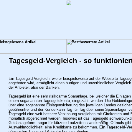
Tagesgeld-Vergleich - so funktionier
Ein Tagesgeld-Vergleich, wie er beispielsweise auf der Webseite Tagesge
angeboten wird, ermöglicht einen hurtigen und unverbindlichen Vergleic
der Anbieter, also der Banken.
Tagesgeld ist eine sehr risikoarme Sparanlage, bei welcher die Einlagen
einem soganannten Tagesgeldkonto, eingezahlt werden. Die Geldeinlage
über eine sogenannte Einlagensicherung des jeweiligen Landes gesichert
gebührenfrei und der Kunde kann Tag für Tag über seine Spareinlagen ver
Tagesgeld eine weit bessere Verzinsung verglichen mit Girokonten und 
monatlich abgerechnet werden. Insoweit ist das Tagesgeld schwerpunkt
Geldanlageform, sogar für kürzere Laufzeiten zweckmäßig. Oftmals gibt
Auswahlmöglichkeit, eine Kreditkarte zu bekommen.
Ein Tagesgeld-Verg
günsigsten Tagesgeld-Anbieter herauszufinden.