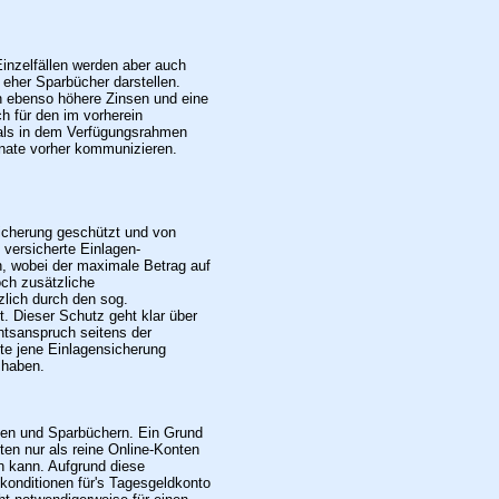
Einzelfällen werden aber auch
 eher Sparbücher darstellen.
 ebenso höhere Zinsen und eine
ich für den im vorherein
 als in dem Verfügungsrahmen
onate vorher kommunizieren.
icherung geschützt und von
 versicherte Einlagen-
, wobei der maximale Betrag auf
och zusätzliche
lich durch den sog.
. Dieser Schutz geht klar über
htsanspruch seitens der
te jene Einlagensicherung
 haben.
onten und Sparbüchern. Ein Grund
ten nur als reine Online-Konten
en kann. Aufgrund diese
konditionen für's Tagesgeldkonto