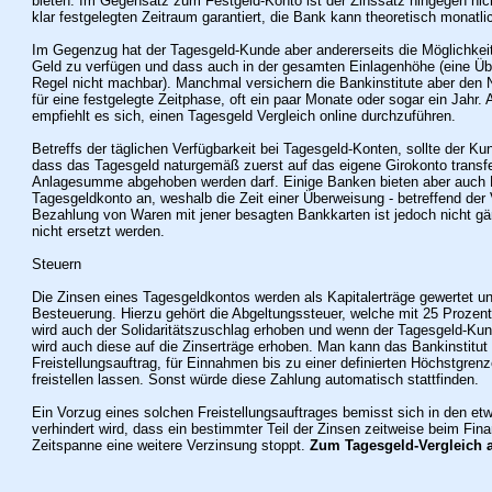
bieten. Im Gegensatz zum Festgeld-Konto ist der Zinssatz hingegen nic
klar festgelegten Zeitraum garantiert, die Bank kann theoretisch monatli
Im Gegenzug hat der Tagesgeld-Kunde aber andererseits die Möglichkeit,
Geld zu verfügen und dass auch in der gesamten Einlagenhöhe (eine Übe
Regel nicht machbar). Manchmal versichern die Bankinstitute aber den
für eine festgelegte Zeitphase, oft ein paar Monate oder sogar ein Jahr.
empfiehlt es sich, einen Tagesgeld Vergleich online durchzuführen.
Betreffs der täglichen Verfügbarkeit bei Tagesgeld-Konten, sollte der Ku
dass das Tagesgeld naturgemäß zuerst auf das eigene Girokonto transfe
Anlagesumme abgehoben werden darf. Einige Banken bieten aber auch
Tagesgeldkonto an, weshalb die Zeit einer Überweisung - betreffend der Ve
Bezahlung von Waren mit jener besagten Bankkarten ist jedoch nicht gä
nicht ersetzt werden.
Steuern
Die Zinsen eines Tagesgeldkontos werden als Kapitalerträge gewertet un
Besteuerung. Hierzu gehört die Abgeltungssteuer, welche mit 25 Proze
wird auch der Solidaritätszuschlag erhoben und wenn der Tagesgeld-Kunde
wird auch diese auf die Zinserträge erhoben. Man kann das Bankinstitut
Freistellungsauftrag, für Einnahmen bis zu einer definierten Höchstgren
freistellen lassen. Sonst würde diese Zahlung automatisch stattfinden.
Ein Vorzug eines solchen Freistellungsauftrages bemisst sich in den etw
verhindert wird, dass ein bestimmter Teil der Zinsen zeitweise beim Fin
Zeitspanne eine weitere Verzinsung stoppt.
Zum Tagesgeld-Vergleich a