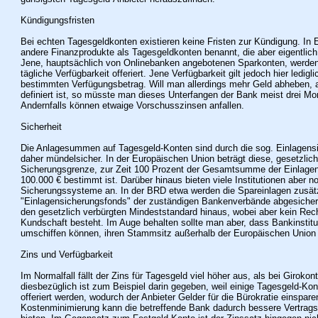
Kündigungsfristen
Bei echten Tagesgeldkonten existieren keine Fristen zur Kündigung. In 
andere Finanzprodukte als Tagesgeldkonten benannt, die aber eigentlich
Jene, hauptsächlich von Onlinebanken angebotenen Sparkonten, werden
tägliche Verfügbarkeit offeriert. Jene Verfügbarkeit gilt jedoch hier ledigl
bestimmten Verfügungsbetrag. Will man allerdings mehr Geld abheben,
definiert ist, so müsste man dieses Unterfangen der Bank meist drei M
Andernfalls können etwaige Vorschusszinsen anfallen.
Sicherheit
Die Anlagesummen auf Tagesgeld-Konten sind durch die sog. Einlagens
daher mündelsicher. In der Europäischen Union beträgt diese, gesetzlich
Sicherungsgrenze, zur Zeit 100 Prozent der Gesamtsumme der Einlagen
100.000 € bestimmt ist. Darüber hinaus bieten viele Institutionen aber n
Sicherungssysteme an. In der BRD etwa werden die Spareinlagen zusätz
"Einlagensicherungsfonds" der zuständigen Bankenverbände abgesichert
den gesetzlich verbürgten Mindeststandard hinaus, wobei aber kein Rec
Kundschaft besteht. Im Auge behalten sollte man aber, dass Bankinstitu
umschiffen können, ihren Stammsitz außerhalb der Europäischen Union
Zins und Verfügbarkeit
Im Normalfall fällt der Zins für Tagesgeld viel höher aus, als bei Girok
diesbezüglich ist zum Beispiel darin gegeben, weil einige Tagesgeld-Kon
offeriert werden, wodurch der Anbieter Gelder für die Bürokratie einspar
Kostenminimierung kann die betreffende Bank dadurch bessere Vertrags