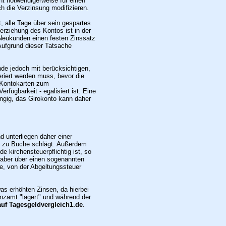
ht notwendigerweise für einen
ch die Verzinsung modifizieren.
 alle Tage über sein gespartes
rziehung des Kontos ist in der
 Neukunden einen festen Zinssatz
 Aufgrund dieser Tatsache
nde jedoch mit berücksichtigen,
riert werden muss, bevor die
 Kontokarten zum
rfügbarkeit - egalisiert ist. Eine
ngig, das Girokonto kann daher
d unterliegen daher einer
nt zu Buche schlägt. Außerdem
 kirchensteuerpflichtig ist, so
 aber über einen sogenannten
ze, von der Abgeltungssteuer
as erhöhten Zinsen, da hierbei
anzamt "lagert" und während der
uf Tagesgeldvergleich1.de
.