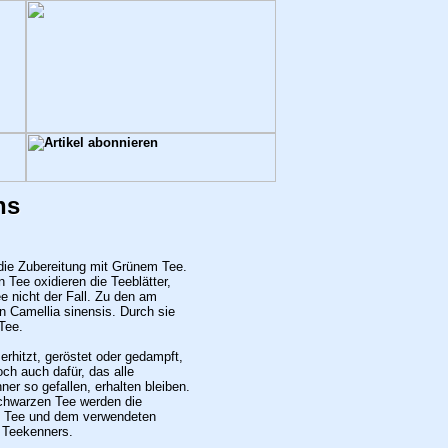
ns
die Zubereitung mit Grünem Tee.
Tee oxidieren die Teeblätter,
e nicht der Fall. Zu den am
n Camellia sinensis. Durch sie
Tee.
erhitzt, geröstet oder gedampft,
och auch dafür, das alle
er so gefallen, erhalten bleiben.
chwarzen Tee werden die
n Tee und dem verwendeten
s Teekenners.