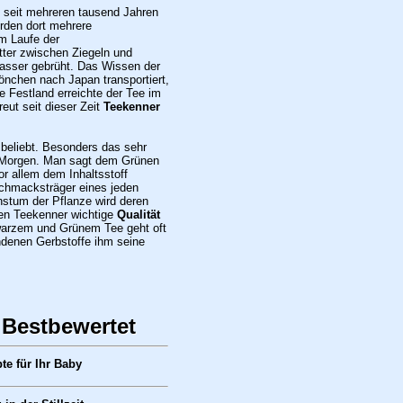
 seit mehreren tausend Jahren
urden dort mehrere
im Laufe der
tter zwischen Ziegeln und
asser gebrüht. Das Wissen der
nchen nach Japan transportiert,
 Festland erreichte der Tee im
eut seit dieser Zeit
Teekenner
 beliebt. Besonders das sehr
 Morgen. Man sagt dem Grünen
r allem dem Inhaltsstoff
chmacksträger eines jeden
stum der Pflanze wird deren
den Teekenner wichtige
Qualität
warzem und Grünem Tee geht oft
ndenen Gerbstoffe ihm seine
 Bestbewertet
te für Ihr Baby