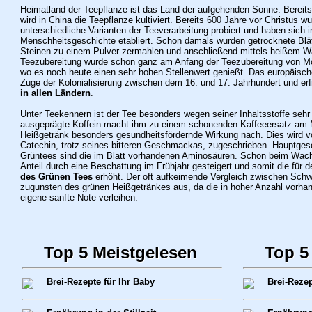
Heimatland der Teepflanze ist das Land der aufgehenden Sonne. Bereits
wird in China die Teepflanze kultiviert. Bereits 600 Jahre vor Christus w
unterschiedliche Varianten der Teeverarbeitung probiert und haben sich 
Menschheitsgeschichte etabliert. Schon damals wurden getrocknete Blä
Steinen zu einem Pulver zermahlen und anschließend mittels heißem W
Teezubereitung wurde schon ganz am Anfang der Teezubereitung von Mö
wo es noch heute einen sehr hohen Stellenwert genießt. Das europäische
Zuge der Kolonialisierung zwischen dem 16. und 17. Jahrhundert und erfr
in allen Ländern
.
Unter Teekennern ist der Tee besonders wegen seiner Inhaltsstoffe sehr
ausgeprägte Koffein macht ihm zu einem schonenden Kaffeeersatz am
Heißgetränk besonders gesundheitsfördernde Wirkung nach. Dies wird vo
Catechin, trotz seines bitteren Geschmackas, zugeschrieben. Hauptges
Grüntees sind die im Blatt vorhandenen Aminosäuren. Schon beim Wach
Anteil durch eine Beschattung im Frühjahr gesteigert und somit die für 
des Grünen Tees
erhöht. Der oft aufkeimende Vergleich zwischen Sch
zugunsten des grünen Heißgetränkes aus, da die in hoher Anzahl vorha
eigene sanfte Note verleihen.
Top 5 Meistgelesen
Top 5
Brei-Rezepte für Ihr Baby
Brei-Rezep