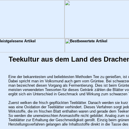
Teekultur aus dem Land des Drache
Eine der bekanntesten und beliebtesten Methoden Tee zu genießen, ist 
Dabei spricht man im Volksmund auch gern vom Grüntee. Bei schwarzen 
man bezeichnet diesen Vorgang als Fermentierung. Dies ist beim Grünte
meisten verwendeten Teesorten für dieses Getränk zählen die Blätter vo
ergibt sich ein Unterschied in Geschmack und Wirkung zum schwarzen 
Zuerst welken die frisch gepflückten Teeblätter. Danach werden sie kurz 
was eine Oxidation der Teeblätter verhindert. Dieses Verfahren sorgt jed
Wirkstoffe, die im frischen Blatt enthalten waren und gerade dem Teekenn
So werden die unerwünschten Aromastoffe nicht gebildet. Analog zum s
Teeblätter zur Erhaltung der Geschmeidigkeit gerollt.
Einzig beim grüne
Herstellungsverfahren gelangen alle Inhaltsstoffe direkt in die Tasse de